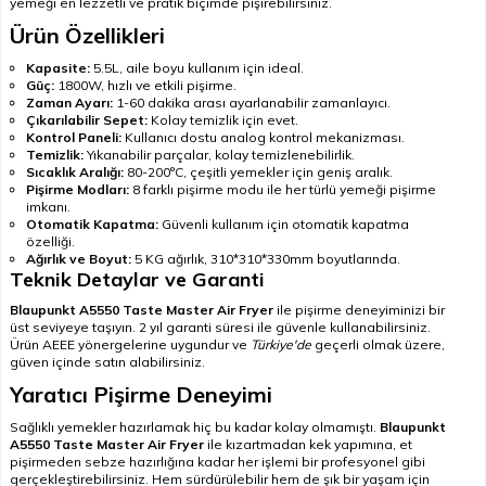
yemeği en lezzetli ve pratik biçimde pişirebilirsiniz.
Ürün Özellikleri
Kapasite:
5.5L, aile boyu kullanım için ideal.
Güç:
1800W, hızlı ve etkili pişirme.
Zaman Ayarı:
1-60 dakika arası ayarlanabilir zamanlayıcı.
Çıkarılabilir Sepet:
Kolay temizlik için evet.
Kontrol Paneli:
Kullanıcı dostu analog kontrol mekanizması.
Temizlik:
Yıkanabilir parçalar, kolay temizlenebilirlik.
Sıcaklık Aralığı:
80-200°C, çeşitli yemekler için geniş aralık.
Pişirme Modları:
8 farklı pişirme modu ile her türlü yemeği pişirme
imkanı.
Otomatik Kapatma:
Güvenli kullanım için otomatik kapatma
özelliği.
Ağırlık ve Boyut:
5 KG ağırlık, 310*310*330mm boyutlarında.
Teknik Detaylar ve Garanti
Blaupunkt A5550 Taste Master Air Fryer
ile pişirme deneyiminizi bir
üst seviyeye taşıyın. 2 yıl garanti süresi ile güvenle kullanabilirsiniz.
Ürün AEEE yönergelerine uygundur ve
Türkiye'de
geçerli olmak üzere,
güven içinde satın alabilirsiniz.
Yaratıcı Pişirme Deneyimi
Sağlıklı yemekler hazırlamak hiç bu kadar kolay olmamıştı.
Blaupunkt
A5550 Taste Master Air Fryer
ile kızartmadan kek yapımına, et
pişirmeden sebze hazırlığına kadar her işlemi bir profesyonel gibi
gerçekleştirebilirsiniz. Hem sürdürülebilir hem de şık bir yaşam için