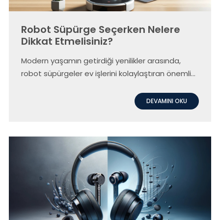
Robot Süpürge Seçerken Nelere
Dikkat Etmelisiniz?
Modern yaşamın getirdiği yenilikler arasında,
robot süpürgeler ev işlerini kolaylaştıran önemli
bir teknolojik yardımcı haline gelmiştir. Peki, bir
robot süpürge seçerken nelere dikkat
DEVAMINI OKU
etmelisiniz? Bu yazımızda, robot süpürge alırken
göz önünde bulundurmanız gereken temel
özellikleri ve bir örnek ürün incelemesi ile bu
süreci sizin için daha anlaşılır hale getireceğiz.