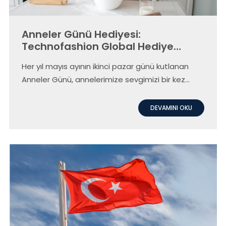
Anneler Günü Hediyesi:
Technofashion Global Hediye
Rehberi
Her yıl mayıs ayının ikinci pazar günü kutlanan
Anneler Günü, annelerimize sevgimizi bir kez
daha göstermenin en keyifli yolu. Anneniz için en
güzel hediyeyi arıyor ama bulamıyorsanız, hediye
DEVAMINI OKU
rehberimiz arayışınızı kolaylaştıracak.