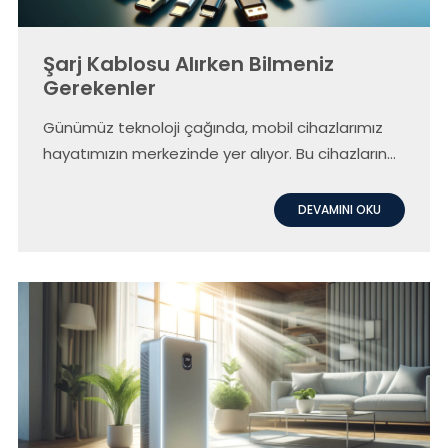
Şarj Kablosu Alırken Bilmeniz
Gerekenler
Günümüz teknoloji çağında, mobil cihazlarımız
hayatımızın merkezinde yer alıyor. Bu cihazların
etkili bir şekilde kullanımı için gerekli olan en
önemli aksesuarlardan biri şarj kablolarıdır. Peki,
DEVAMINI OKU
doğru şarj kablosunu nasıl seçersiniz?
Technofashion Global’de bulunan yüksek kaliteli
ve performanslı Nautica marka kablolar
üzerinden bu soruya yanıtlayacağız.