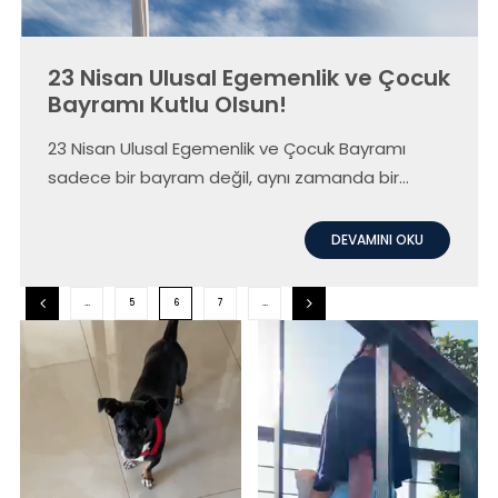
23 Nisan Ulusal Egemenlik ve Çocuk
Bayramı Kutlu Olsun!
23 Nisan Ulusal Egemenlik ve Çocuk Bayramı
sadece bir bayram değil, aynı zamanda bir
anma günüdür; hem Türkiye Büyük Millet
Meclisi'nin açılışının kutlandığı hem de Atatürk'ün
DEVAMINI OKU
çocuklara ve dünya barışına olan inancının
ifadesidir.
…
5
6
7
…