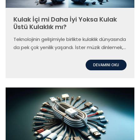
Kulak İçi mi Daha İyi Yoksa Kulak
Üstü Kulaklık mı?
Teknolojinin gelişimiyle birlikte kulaklık dünyasında
da pek çok yenilik yaşandı. İster müzik dinlemek,
ister iş görüşmeleri yapmak için olsun, doğru
kulaklığı seçmek kişisel tercihlere ve kullanım
DEVAMINI OKU
amacına bağlı olarak değişiklik gösterir.
Technofashion Global olarak, hem kulak içi hem
de kulak üstü kulaklıkların avantajlarını ve
özelliklerini karşılaştırmak istiyoruz, böylece sizler
için en uygun olanı seçmenize yardımcı olabiliriz.