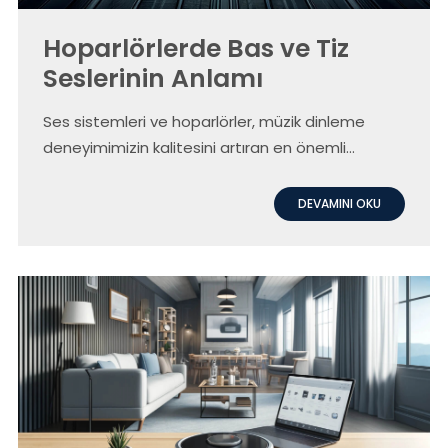
Hoparlörlerde Bas ve Tiz
Seslerinin Anlamı
Ses sistemleri ve hoparlörler, müzik dinleme
deneyimimizin kalitesini artıran en önemli
unsurlardandır. Özellikle bas ve tiz sesler, bir
hoparlörün performansını değerlendirirken göz
DEVAMINI OKU
önünde bulundurulması gereken temel
kriterlerdir. Bu blog yazımızda, Technofashion
Global’in sunduğu Blaupunkt ve Nautica
markalarının üstün ses teknolojilerini ve bu
teknolojilerin ses kalitesine nasıl katkıda
bulunduğunu inceleyeceğiz.