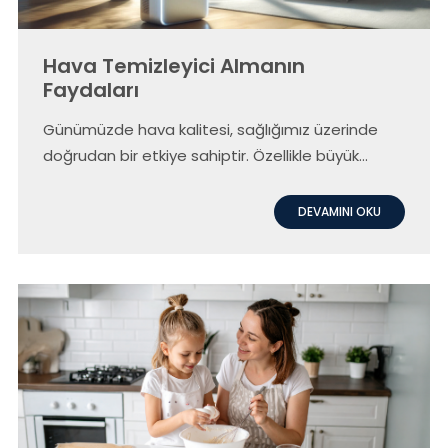
Hava Temizleyici Almanın
Faydaları
Günümüzde hava kalitesi, sağlığımız üzerinde
doğrudan bir etkiye sahiptir. Özellikle büyük
şehirlerde artan hava kirliliği ve alerjenler, yaşam
kalitemizi olumsuz etkileyebilir. Technofashion
DEVAMINI OKU
Global olarak, Blaupunkt markasının yüksek
kaliteli hava temizleyici modellerini sunuyoruz.