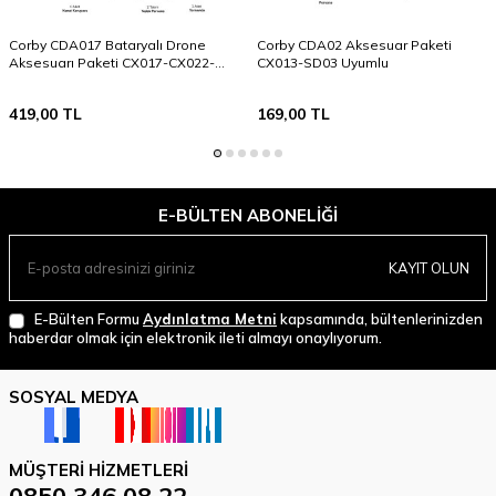
Corby CDA017 Bataryalı Drone
Corby CDA02 Aksesuar Paketi
Aksesuarı Paketi CX017-CX022-
CX013-SD03 Uyumlu
CX026 Uyumlu
419,00
TL
169,00
TL
E-BÜLTEN ABONELIĞI
KAYIT OLUN
E-Bülten Formu
Aydınlatma Metni
kapsamında, bültenlerinizden
haberdar olmak için elektronik ileti almayı onaylıyorum.
SOSYAL MEDYA
MÜŞTERI HIZMETLERI