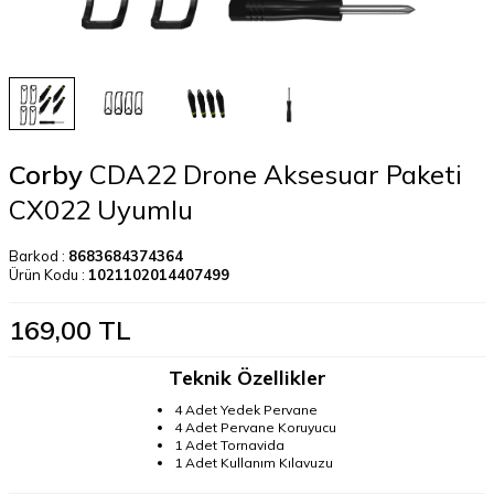
Corby
CDA22 Drone Aksesuar Paketi
CX022 Uyumlu
Barkod :
8683684374364
Ürün Kodu :
1021102014407499
169,00
TL
Teknik Özellikler
4 Adet Yedek Pervane
4 Adet Pervane Koruyucu
1 Adet Tornavida
1 Adet Kullanım Kılavuzu