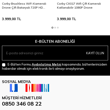
Corby Brushless WiFi Kameralı
Corby CX017 Wifi Çift Kameralı
Drone Çift Bataryalı 720P HD
Katlanabilir 1080P Drone
Kamera 90° Hareketli Kamera IR
Sensörlü
3.999,00
TL
3.999,00
TL
E-BÜLTEN ABONELIĞI
KAYIT OLUN
E-Bülten Formu
Aydınlatma Metni
kapsamında, bültenlerinizden
haberdar olmak için elektronik ileti almayı onaylıyorum.
SOSYAL MEDYA
MÜŞTERI HIZMETLERI
0850 346 08 22