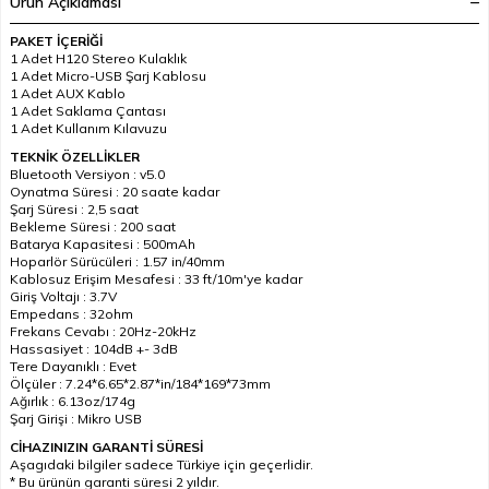
Ürün Açıklaması
PAKET İÇERİĞİ
1 Adet H120 Stereo Kulaklık
1 Adet Micro-USB Şarj Kablosu
1 Adet AUX Kablo
1 Adet Saklama Çantası
1 Adet Kullanım Kılavuzu
TEKNİK ÖZELLİKLER
Bluetooth Versiyon : v5.0
Oynatma Süresi : 20 saate kadar
Şarj Süresi : 2,5 saat
Bekleme Süresi : 200 saat
Batarya Kapasitesi : 500mAh
Hoparlör Sürücüleri : 1.57 in/40mm
Kablosuz Erişim Mesafesi : 33 ft/10m'ye kadar
Giriş Voltajı : 3.7V
Empedans : 32ohm
Frekans Cevabı : 20Hz-20kHz
Hassasiyet : 104dB +- 3dB
Tere Dayanıklı : Evet
Ölçüler : 7.24*6.65*2.87*in/184*169*73mm
Ağırlık : 6.13oz/174g
Şarj Girişi : Mikro USB
CİHAZINIZIN GARANTİ SÜRESİ
Aşagıdaki bilgiler sadece Türkiye için geçerlidir.
* Bu ürünün garanti süresi 2 yıldır.