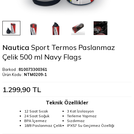
Nautica
Sport Termos Paslanmaz
Çelik 500 ml Navy Flags
Barkod :
810073300361
Ürün Kodu :
NTM0209-1
1.299,90
TL
Teknik Özellikler
12 Saat Sıcak
3 Kat İzolasyon
24 Saat Soğuk
Terleme Yapmaz
BPA İçermez
Sızdırmaz
18/8 Paslanmaz Çelik
IPX57 Su Geçirmez Özelliği