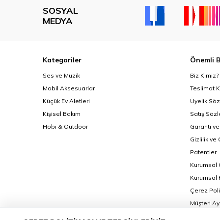
SOSYAL
MEDYA
Kategoriler
Önemli B
Ses ve Müzik
Biz Kimiz?
Mobil Aksesuarlar
Teslimat K
Küçük Ev Aletleri
Üyelik Sö
Kişisel Bakım
Satış Söz
Hobi & Outdoor
Garanti ve
Gizlilik ve
Patentler
Kurumsal 
Kurumsal K
Çerez Poli
Müşteri A
İletişim F