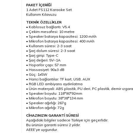
PAKET İÇERİĞİ
1 Adet FS112 Karaoke Set
Kullanım Kılavuzu
TEKNİK ÖZELLİKLER
• Kablosuz bağlantı: V5.4
• Çekim mesafesi: 10 metre
• Speaker batarya kapasitesi: 1200 mAh
• Mikrofon batarya kapasitesi: 400 mAh
• Kullanım süresi: 2-3 saat
• Şarj dolum süresi: 2-3 saat
• Şarj girişi: Type-C
• Şarj değeri: 5V⎓1A
• Hoparlör çapı: 57 mm
• Hassasiyet: 90±3 dB
• Güç: 1x5W
• Harici bağlantılar: TF kart, USB, AUX
• RGB LED ambiyans aydınlatma
• Ürün materyali: ABS plastik, PU deri, PC plastik, demir ızgar
• Speaker boyutu: 118*90*92mm
• Mikrofon boyutu: 38*38*134 mm
• Speaker ağırlığı: 267g
• Mikrofon ağırlığı: 72g
CİHAZINIZIN GARANTİ SÜRESİ
Aşağıdaki bilgiler sadece Türkiye için geçerlidir.
Bu ürünün garanti süresi 2 yıldır.
AEEE’ye uygundur.