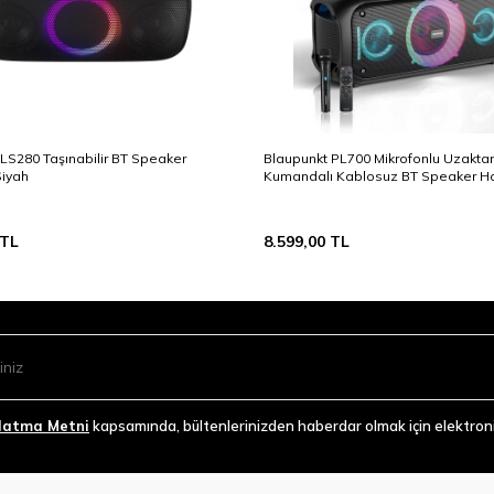
LS280 Taşınabilir BT Speaker
Blaupunkt PL700 Mikrofonlu Uzakta
Siyah
Kumandalı Kablosuz BT Speaker Ho
Siyah
TL
8.599,00
TL
latma Metni
kapsamında, bültenlerinizden haberdar olmak için elektronik