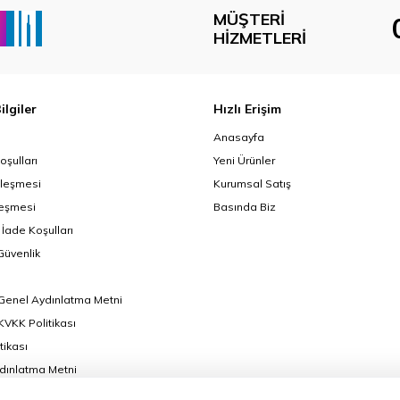
MÜŞTERI
HIZMETLERI
ilgiler
Hızlı Erişim
Anasayfa
oşulları
Yeni Ürünler
zleşmesi
Kurumsal Satış
leşmesi
Basında Biz
 İade Koşulları
 Güvenlik
Genel Aydınlatma Metni
VKK Politikası
tikası
ydınlatma Metni
ormu Aydınlatma Metni