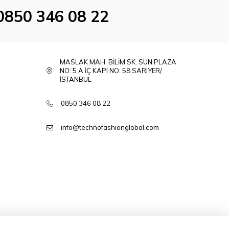
0850 346 08 22
MASLAK MAH. BİLİM SK. SUN PLAZA
NO: 5 A İÇ KAPI NO: 58 SARIYER/
İSTANBUL
0850 346 08 22
info@technofashionglobal.com