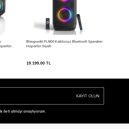
n
Blaupunkt PL800 Kablosuz Bluetooh Speaker
Polosmar
parlör
Hoparlör Siyah
Aydınlatm
Set Beya
19.199,00
TL
719,00
T
KAYIT OLUN
 ileti almayı onaylıyorum.