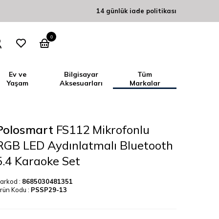
14 günlük iade politikası
0
Ev ve
Bilgisayar
Tüm
Yaşam
Aksesuarları
Markalar
Polosmart
FS112 Mikrofonlu
RGB LED Aydınlatmalı Bluetooth
5.4 Karaoke Set
arkod :
8685030481351
rün Kodu :
PSSP29-13