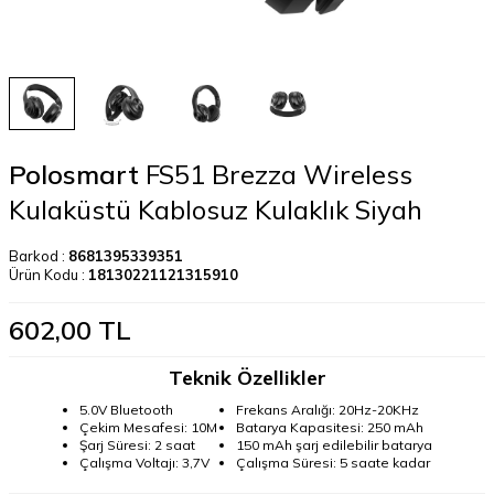
Polosmart
FS51 Brezza Wireless
Kulaküstü Kablosuz Kulaklık Siyah
Barkod :
8681395339351
Ürün Kodu :
18130221121315910
602,00
TL
Teknik Özellikler
5.0V Bluetooth
Frekans Aralığı: 20Hz-20KHz
Çekim Mesafesi: 10M
Batarya Kapasitesi: 250 mAh
Şarj Süresi: 2 saat
150 mAh şarj edilebilir batarya
Çalışma Voltajı: 3,7V
Çalışma Süresi: 5 saate kadar