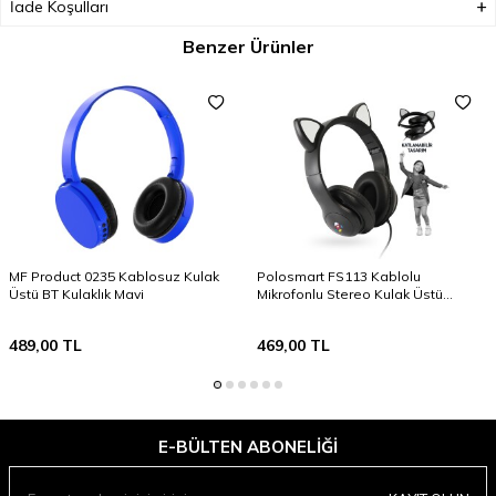
İade Koşulları
Benzer Ürünler
MF Product 0235 Kablosuz Kulak
Polosmart FS113 Kablolu
Üstü BT Kulaklık Mavi
Mikrofonlu Stereo Kulak Üstü
Kulaklık Siyah
489,00
TL
469,00
TL
E-BÜLTEN ABONELIĞI