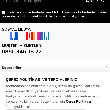
KAYIT OLUN
E-Bülten Formu
Aydınlatma Metni
kapsamında, bültenlerinizden
haberdar olmak için elektronik ileti almayı onaylıyorum.
SOSYAL MEDYA
MÜŞTERI HIZMETLERI
0850 346 08 22
Kategoriler
Önemli Bilgiler
ÇEREZ POLITIKASI VE TERCIHLERINIZ
technofashionglobal.com olarak, sitemizin güvenli çalışması,
Hızlı Erişim
analitik analizlerin yapılması ve size özel pazarlama
MASLAK MAH. BİLİM SK. SUN PLAZA NO: 5 A İÇ KAPI NO: 58
faaliyetlerinin yürütülmesi amacıyla KVKK mevzuatına uygun
SARIYER/ İSTANBUL
çerezler kullanıyoruz. Detaylı bilgi için
Çerez Politikası
inceleyebilirsiniz.
0850 346 08 22