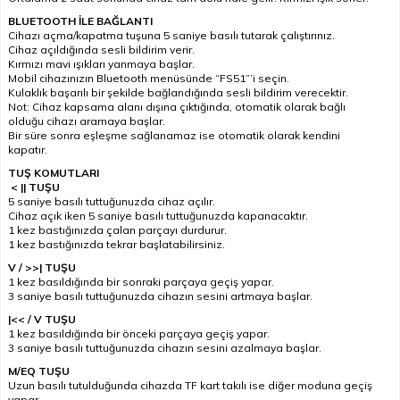
BLUETOOTH İLE BAĞLANTI
Cihazı açma/kapatma tuşuna 5 saniye basılı tutarak çalıştırınız.
Cihaz açıldığında sesli bildirim verir.
Kırmızı mavi ışıkları yanmaya başlar.
Mobil cihazınızın Bluetooth menüsünde “FS51”’i seçin.
Kulaklık başarılı bir şekilde bağlandığında sesli bildirim verecektir.
Not: Cihaz kapsama alanı dışına çıktığında, otomatik olarak bağlı
olduğu cihazı aramaya başlar.
Bir süre sonra eşleşme sağlanamaz ise otomatik olarak kendini
kapatır.
TUŞ KOMUTLARI
< || TUŞU
5 saniye basılı tuttuğunuzda cihaz açılır.
Cihaz açık iken 5 saniye basılı tuttuğunuzda kapanacaktır.
1 kez bastığınızda çalan parçayı durdurur.
1 kez bastığınızda tekrar başlatabilirsiniz.
V / >>| TUŞU
1 kez basıldığında bir sonraki parçaya geçiş yapar.
3 saniye basılı tuttuğunuzda cihazın sesini artmaya başlar.
|<< / V TUŞU
1 kez basıldığında bir önceki parçaya geçiş yapar.
3 saniye basılı tuttuğunuzda cihazın sesini azalmaya başlar.
M/EQ TUŞU
Uzun basılı tutulduğunda cihazda TF kart takılı ise diğer moduna geçiş
yapar.