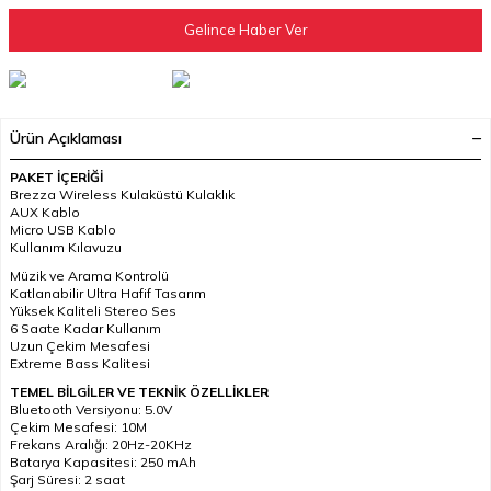
Gelince Haber Ver
Ürün Açıklaması
PAKET İÇERİĞİ
Brezza Wireless Kulaküstü Kulaklık
AUX Kablo
Micro USB Kablo
Kullanım Kılavuzu
Müzik ve Arama Kontrolü
Katlanabilir Ultra Hafif Tasarım
Yüksek Kaliteli Stereo Ses
6 Saate Kadar Kullanım
Uzun Çekim Mesafesi
Extreme Bass Kalitesi
TEMEL BİLGİLER VE TEKNİK ÖZELLİKLER
Bluetooth Versiyonu: 5.0V
Çekim Mesafesi: 10M
Frekans Aralığı: 20Hz-20KHz
Batarya Kapasitesi: 250 mAh
Şarj Süresi: 2 saat