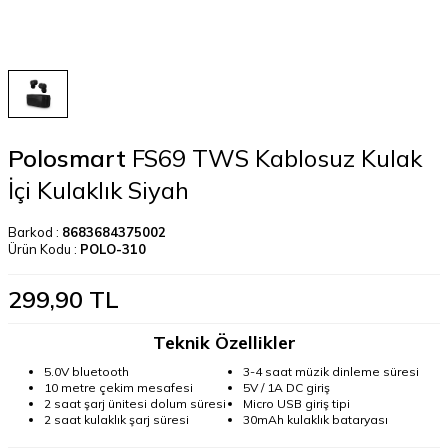
Polosmart
FS69 TWS Kablosuz Kulak
İçi Kulaklık Siyah
Barkod :
8683684375002
Ürün Kodu :
POLO-310
299,90
TL
Teknik Özellikler
5.0V bluetooth
3-4 saat müzik dinleme süresi
10 metre çekim mesafesi
5V / 1A DC giriş
2 saat şarj ünitesi dolum süresi
Micro USB giriş tipi
2 saat kulaklık şarj süresi
30mAh kulaklık bataryası