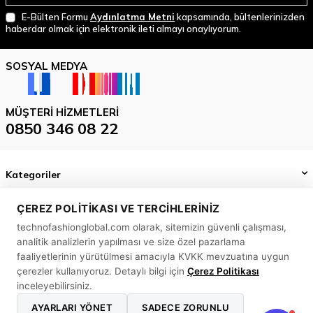
E-Bülten Formu
Aydınlatma Metni
kapsamında, bültenlerinizden
haberdar olmak için elektronik ileti almayı onaylıyorum.
SOSYAL MEDYA
MÜŞTERI HIZMETLERI
0850 346 08 22
Kategoriler
Önemli Bilgiler
ÇEREZ POLITIKASI VE TERCIHLERINIZ
technofashionglobal.com olarak, sitemizin güvenli çalışması,
Hızlı Erişim
analitik analizlerin yapılması ve size özel pazarlama
MASLAK MAH. BİLİM SK. SUN PLAZA NO: 5 A İÇ KAPI NO: 58
faaliyetlerinin yürütülmesi amacıyla KVKK mevzuatına uygun
SARIYER/ İSTANBUL
çerezler kullanıyoruz. Detaylı bilgi için
Çerez Politikası
inceleyebilirsiniz.
0850 346 08 22
AYARLARI YÖNET
SADECE ZORUNLU