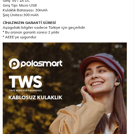
Giriş: 5V / 1A DC
Giriş Tipi: Micro USB
Kulaklık Bataryası: 30mAh
Şarj Ünitesi:300 mAh
CİHAZINIZIN GARANTİ SÜRESİ
Aşagıdaki bilgiler sadece Türkiye için geçerlidir.
* Bu ürünün garanti süresi 2 yıldır.
* AEEE’ye uygundur.