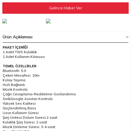
Gelince Haber Ver
Ürün Açıklaması
PAKET İÇERİĞİ
1 Adet TWS Kulaklık
1 Adet Kullanım Kılavuzu
TEMEL ÖZELLİKLER
Bluetooth: 5.0
Çekim Mesafesi: 10m
Kolay Taşıma
Hızlı Bağlantı
Müzik Kontrolü
Çağrı Cevaplama-Reddetme-Sonlandırma
Siri&Google Asistan Kontrolü
Yüksek Ses Kalitesi
Güçlendirilmiş Bass
Uzun Kullanım Süresi
Şarj Ünitesi Dolum Süresi:2 saat
Kulaklık Şarj Süresi: 2 saat
Müzik Dinleme Süresi: 3-4 saat