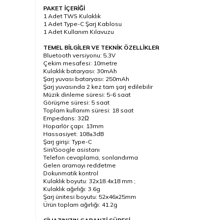
PAKET İÇERİĞİ
1 Adet TWS Kulaklık
1 Adet Type-C Şarj Kablosu
1 Adet Kullanım Kılavuzu
TEMEL BİLGİLER VE TEKNİK ÖZELLİKLER
Bluetooth versiyonu: 5.3V
Çekim mesafesi: 10metre
Kulaklık bataryası: 30mAh
Şarj yuvası bataryası: 250mAh
Şarj yuvasında 2 kez tam şarj edilebilir
Müzik dinleme süresi: 5-6 saat
Görüşme süresi: 5 saat
Toplam kullanım süresi: 18 saat
Empedans: 32Ω
Hoparlör çapı: 13mm
Hassasiyet: 108±3dB
Şarj girişi: Type-C
Siri/Google asistanı
Telefon cevaplama, sonlandırma
Gelen aramayı reddetme
Dokunmatik kontrol
Kulaklık boyutu: 32x18.4x18 mm ;
Kulaklık ağırlığı: 3.6g
Şarj ünitesi boyutu: 52x46x25mm
Ürün toplam ağırlığı: 41.2g