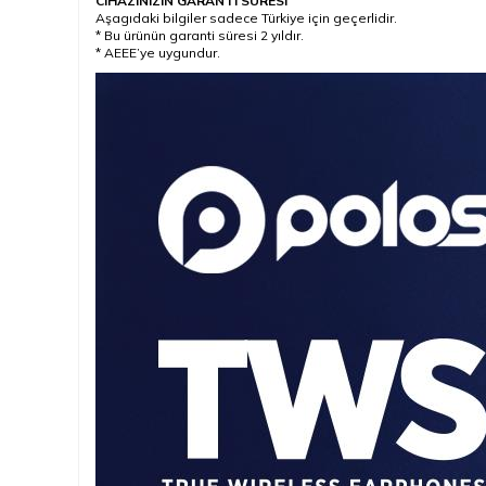
CİHAZINIZIN GARANTİ SÜRESİ
Aşagıdaki bilgiler sadece Türkiye için geçerlidir.
* Bu ürünün garanti süresi 2 yıldır.
* AEEE’ye uygundur.