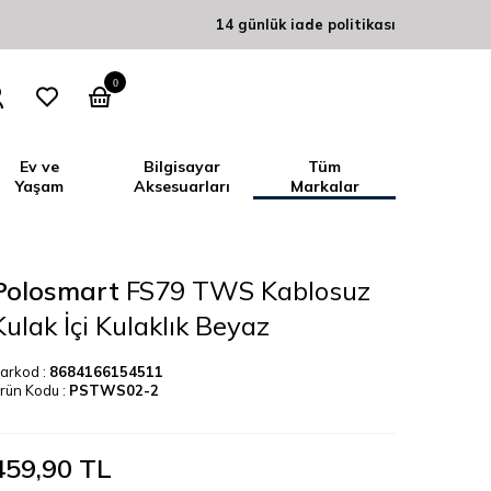
14 günlük iade politikası
0
Ev ve
Bilgisayar
Tüm
Yaşam
Aksesuarları
Markalar
Polosmart
FS79 TWS Kablosuz
Kulak İçi Kulaklık Beyaz
arkod :
8684166154511
rün Kodu :
PSTWS02-2
459,90
TL