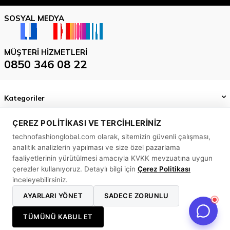
SOSYAL MEDYA
MÜŞTERI HIZMETLERI
0850 346 08 22
Kategoriler
Önemli Bilgiler
ÇEREZ POLITIKASI VE TERCIHLERINIZ
technofashionglobal.com olarak, sitemizin güvenli çalışması,
Hızlı Erişim
analitik analizlerin yapılması ve size özel pazarlama
MASLAK MAH. BİLİM SK. SUN PLAZA NO: 5 A İÇ KAPI NO: 58
faaliyetlerinin yürütülmesi amacıyla KVKK mevzuatına uygun
SARIYER/ İSTANBUL
çerezler kullanıyoruz. Detaylı bilgi için
Çerez Politikası
inceleyebilirsiniz.
0850 346 08 22
AYARLARI YÖNET
SADECE ZORUNLU
info@technofashionglobal.com
TÜMÜNÜ KABUL ET
T
-Soft
E-Ticaret
Sistemleriyle Hazırlanmıştır.