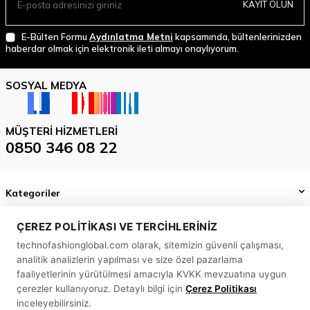
KAYIT OLUN
E-Bülten Formu
Aydınlatma Metni
kapsamında, bültenlerinizden
haberdar olmak için elektronik ileti almayı onaylıyorum.
SOSYAL MEDYA
MÜŞTERI HIZMETLERI
0850 346 08 22
Kategoriler
Önemli Bilgiler
ÇEREZ POLITIKASI VE TERCIHLERINIZ
technofashionglobal.com olarak, sitemizin güvenli çalışması,
Hızlı Erişim
analitik analizlerin yapılması ve size özel pazarlama
MASLAK MAH. BİLİM SK. SUN PLAZA NO: 5 A İÇ KAPI NO: 58
faaliyetlerinin yürütülmesi amacıyla KVKK mevzuatına uygun
SARIYER/ İSTANBUL
çerezler kullanıyoruz. Detaylı bilgi için
Çerez Politikası
inceleyebilirsiniz.
0850 346 08 22