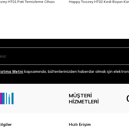
zey HT01 Pati Temizleme Cihazı
Happy Toozey HT02 Kedi Boyun Kü
latma Metni
kapsamında, bültenlerinizden haberdar olmak için elektronik
MÜŞTERI
HIZMETLERI
ilgiler
Hızlı Erişim