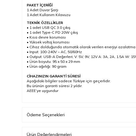
PAKET İÇERİĞİ
1 Adet Duvar Şarjı
1 Adet Kullanım Kılavuzu
TEKNİK ÖZELLİKLER
• 1 adet USB QC 3.0 çıkış
• 1 adet Type-C PD 20W çıkış
• Kısa devre koruması
• Yüksek voltaj koruması
• Cihaz dolduğunda otomatik olarak verilen enerjiyi azalatma
• Input: 100-240V ~ AC, 50/60Hz
• Output: USB-A Değerleri; V: 5V, 9V, 12V A: 3A, 2A, 1.5A W:
• Ürün boyutu: 95 x 50 x 29 mm
• Ürün ağırlığı: 90 gram
CİHAZINIZIN GARANTİ SÜRESİ
Aşağıdaki bilgiler sadece Türkiye için geçerlidir.
Bu ürünün garanti süresi 2 yıldır.
AEEE’ye uygundur
Ödeme Seçenekleri
Ürün Değerlendirmeleri