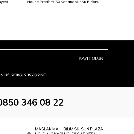
nyesi
House Pratik HP50 Katlanabilir Su Bidonu
HP66 LCD
KAYIT OLUN
 ileti almayı onaylıyorum.
0850 346 08 22
MASLAK MAH. BİLİM SK. SUN PLAZA
NO: 5 A İÇ KAPI NO: 58 SARIYER/