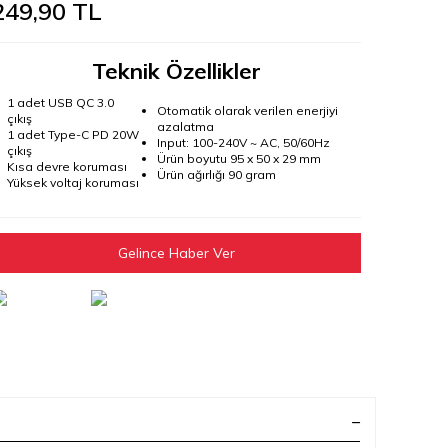
249,90
TL
Teknik Özellikler
1 adet USB QC 3.0
Otomatik olarak verilen enerjiyi
çıkış
azalatma
1 adet Type-C PD 20W
Input: 100-240V ~ AC, 50/60Hz
çıkış
Ürün boyutu 95 x 50 x 29 mm
Kısa devre koruması
Ürün ağırlığı 90 gram
Yüksek voltaj koruması
Gelince Haber Ver