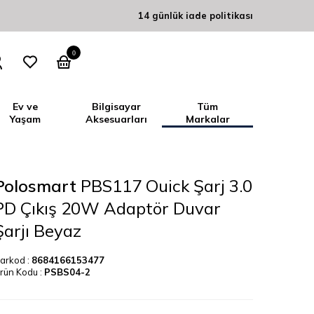
14 günlük iade politikası
0
Ev ve
Bilgisayar
Tüm
Yaşam
Aksesuarları
Markalar
Polosmart
PBS117 Ouick Şarj 3.0
PD Çıkış 20W Adaptör Duvar
Şarjı Beyaz
arkod :
8684166153477
rün Kodu :
PSBS04-2