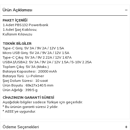
Ürün Açıklaması
PAKET İÇERİĞİ
1 Adet PBS132 Powerbank
1 Adet Şarj Kablosu;
Kullanım Kılavuzu
TEKNİK BİLGİLER
Type-C Giriş: 5V 3A / 9V 2A / 12V 1.5A
Micro USB Giriş: 5V 2A / 9V 2A / 12V 1.5A
Type-C Çıkış: 5V 3A / 9V 2.22A / 12V 1.67A
USBA1/USBA2: 5V 3A / 9V 2A / 12V 1.5A / 5-10V 2.25A
Toplam Çıkış: 5V 3A (Maks.)
Batarya Kapasitesi : 20000 mAh
Batarya Türü : Li-Polimer
Şarj Dolum Süresi : 10 saat
Ürün Boyutu : 69x27x140.5 mm
Ürün Ağırlığı : 399.5 g
CİHAZINIZIN GARANTİ SÜRESİ
Aşağıdaki bilgiler sadece Türkiye için geçerlidir.
* Bu ürünün garanti süresi 2 yıldır.
* AEEE’ye uygundur.
Ödeme Seçenekleri