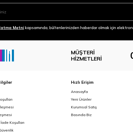
latma Metni
kapsamında, bültenlerinizden haberdar olmak için elektronik
MÜŞTERI
HIZMETLERI
ilgiler
Hızlı Erişim
Anasayfa
oşulları
Yeni Ürünler
zleşmesi
Kurumsal Satış
leşmesi
Basında Biz
 İade Koşulları
 Güvenlik