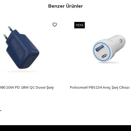
Benzer Ürünler
YENI
H80 20W PD 18W QC Duvar Şarjı
Polosmart PBS134 Araç Şarj Cihazı
L