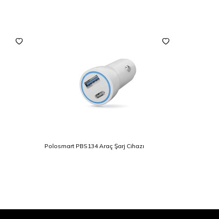
YENI
Polosmart PBS134 Araç Şarj Cihazı
Polosmart