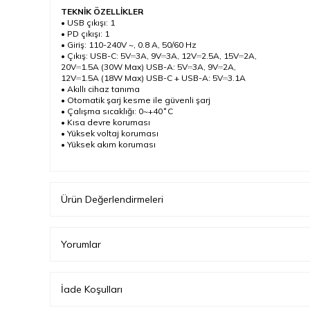
TEKNİK ÖZELLİKLER
• USB çıkışı: 1
• PD çıkışı: 1
• Giriş: 110-240V ~, 0.8 A, 50/60 Hz
• Çıkış: USB-C: 5V⎓3A, 9V⎓3A, 12V⎓2.5A, 15V⎓2A,
20V⎓1.5A (30W Max) USB-A: 5V⎓3A, 9V⎓2A,
12V⎓1.5A (18W Max) USB-C + USB-A: 5V⎓3.1A
• Akıllı cihaz tanıma
• Otomatik şarj kesme ile güvenli şarj
• Çalışma sıcaklığı: 0~+40˚C
• Kısa devre koruması
• Yüksek voltaj koruması
• Yüksek akım koruması
Ürün Değerlendirmeleri
Yorumlar
İade Koşulları