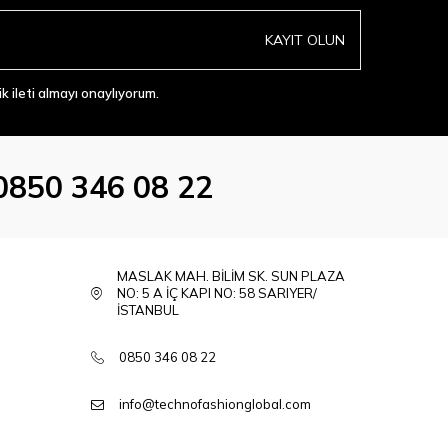
KAYIT OLUN
 ileti almayı onaylıyorum.
0850 346 08 22
MASLAK MAH. BİLİM SK. SUN PLAZA
NO: 5 A İÇ KAPI NO: 58 SARIYER/
İSTANBUL
0850 346 08 22
info@technofashionglobal.com