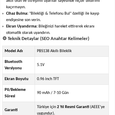
aktif olun ve titreşimli uyarılar sayesinde hiçbir bildirimi
kaçırmayın.
Cihaz Bulma:
"Bilekliği & Telefonu Bul" özelliği ile kayıp
endişesine son verin.
Ekran Uyandırma:
Bileğinizi hareket ettirerek ekranı
otomatik olarak uyandırın.
⚙️ Teknik Detaylar (SEO Anahtar Kelimeler)
Model Adı
PBS138 Akıllı Bileklik
Bluetooth
5.1V
Versiyonu
Ekran Boyutu
0.96 inch TFT
Pil/Bekleme
90 mAh / 7-10 Gün
Süresi
Türkiye için
2 Yıl Resmi Garanti
(AEEE’ye
Garanti
uygundur).