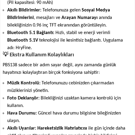
(Pil kapasitesi: 90 mAh)
Akıllı Bildirimler:
Telefonunuza gelen
Sosyal Medya
Bildirimlerini
, mesajları ve
Arayan Numarayı
anında
bilekliğinizin 0.96 inç TFT ekranından görüntüleyin.
Bluetooth 5.1 Bağlantı:
Hızlı, stabil ve enerji verimli
Bluetooth 5.1V
teknolojisi ile kesintisiz bağlantı. Uygulama
adı: HryFine.
💡 Ekstra Kullanım Kolaylıkları
PBS138 sadece bir adım sayar değil, aynı zamanda günlük
hayatınızı kolaylaştıran birçok fonksiyona sahiptir:
Müzik Kontrolü:
Telefonunuzu cebinizden çıkarmadan
müziklerinizi yönetin.
Foto Deklanşör:
Bilekliğinizi uzaktan kamera kontrolü için
kullanın.
Hava Durumu:
Güncel hava durumu bilgisine bileğinizden
ulaşın.
Akıllı Uyarılar:
Hareketsizlik Hatırlatıcısı
ile gün içinde daha