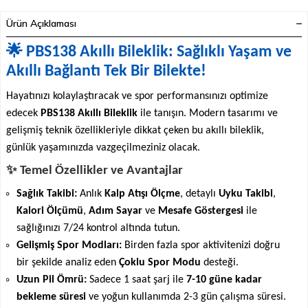
Ürün Açıklaması
🌟 PBS138 Akıllı Bileklik: Sağlıklı Yaşam ve
Akıllı Bağlantı Tek Bir Bilekte!
Hayatınızı kolaylaştıracak ve spor performansınızı optimize
edecek
PBS138 Akıllı Bileklik
ile tanışın. Modern tasarımı ve
gelişmiş teknik özellikleriyle dikkat çeken bu akıllı bileklik,
günlük yaşamınızda vazgeçilmeziniz olacak.
✨ Temel Özellikler ve Avantajlar
Sağlık Takibi:
Anlık
Kalp Atışı Ölçme
, detaylı
Uyku Takibi
,
Kalori Ölçümü
,
Adım Sayar
ve
Mesafe Göstergesi
ile
sağlığınızı 7/24 kontrol altında tutun.
Gelişmiş Spor Modları:
Birden fazla spor aktivitenizi doğru
bir şekilde analiz eden
Çoklu Spor Modu
desteği.
Uzun Pil Ömrü:
Sadece 1 saat şarj ile
7-10 güne kadar
bekleme süresi
ve yoğun kullanımda 2-3 gün çalışma süresi.