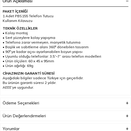
Ürün Açıklaması
PAKET İÇERİĞİ
1 Adet PBS155 Telefon Tutucu
Kullanım Kılavuzu
TEKNİK ÖZELLİKLER
• Kolay montaj
• Sert yüzeylere kolay yapışma
• Telefona zarar vermeyen, manyetik tutunma
• Başlık ve sabitleme alanı 360° dönebilen tasarım
• 90°’ye kadar açısı ayarlanabilen boyun yapısı
• Uyumlu olduğu telefonlar: 3,5”–7” arası telefon modelleri
• Ürün ölçüleri: 60 x 45 x 95mm
• Ürün ağırlığı: 69g
CİHAZINIZIN GARANTİ SÜRESİ
Aşağıdaki bilgiler sadece Türkiye için geçerlidir.
Bu ürünün garanti süresi 2 yıldır.
AEEE’ye uygundur.
Ödeme Seçenekleri
Ürün Değerlendirmeleri
Yorumlar