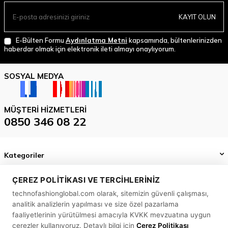
KAYIT OLUN
E-Bülten Formu
Aydınlatma Metni
kapsamında, bültenlerinizden
haberdar olmak için elektronik ileti almayı onaylıyorum.
SOSYAL MEDYA
MÜŞTERI HIZMETLERI
0850 346 08 22
Kategoriler
Önemli Bilgiler
ÇEREZ POLITIKASI VE TERCIHLERINIZ
technofashionglobal.com olarak, sitemizin güvenli çalışması,
Hızlı Erişim
analitik analizlerin yapılması ve size özel pazarlama
MASLAK MAH. BİLİM SK. SUN PLAZA NO: 5 A İÇ KAPI NO: 58
faaliyetlerinin yürütülmesi amacıyla KVKK mevzuatına uygun
SARIYER/ İSTANBUL
çerezler kullanıyoruz. Detaylı bilgi için
Çerez Politikası