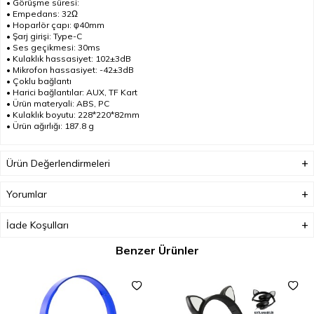
• Görüşme süresi:
• Empedans: 32Ω
• Hoparlör çapı: φ40mm
• Şarj girişi: Type-C
• Ses geçikmesi: 30ms
• Kulaklık hassasiyet: 102±3dB
• Mikrofon hassasiyet: -42±3dB
• Çoklu bağlantı
• Harici bağlantılar: AUX, TF Kart
• Ürün materyali: ABS, PC
• Kulaklık boyutu: 228*220*82mm
• Ürün ağırlığı: 187.8 g
Ürün Değerlendirmeleri
Yorumlar
İade Koşulları
Benzer Ürünler