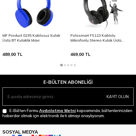
MF Product 0235 Kablosuz Kulak
Polosmart FS113 Kablolu
Üstü BT Kulaklık Mavi
Mikrofonlu Stereo Kulak Üstü
Kulaklık Siyah
489,00
TL
469,00
TL
E-BÜLTEN ABONELIĞI
KAYIT OLUN
E-Bülten Formu
Aydınlatma Metni
kapsamında, bültenlerinizden
haberdar olmak için elektronik ileti almayı onaylıyorum.
SOSYAL MEDYA