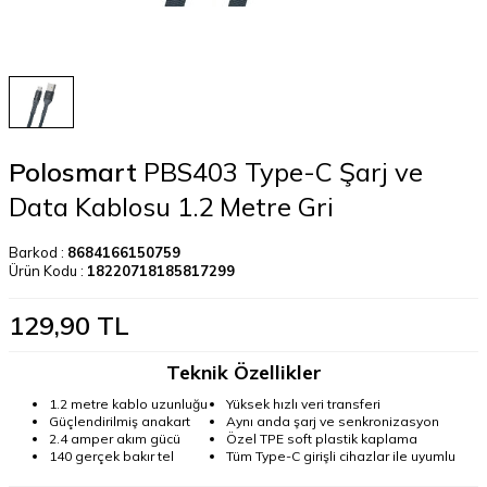
Polosmart
PBS403 Type-C Şarj ve
Data Kablosu 1.2 Metre Gri
Barkod :
8684166150759
Ürün Kodu :
18220718185817299
129,90
TL
Teknik Özellikler
1.2 metre kablo uzunluğu
Yüksek hızlı veri transferi
Güçlendirilmiş anakart
Aynı anda şarj ve senkronizasyon
2.4 amper akım gücü
Özel TPE soft plastik kaplama
140 gerçek bakır tel
Tüm Type-C girişli cihazlar ile uyumlu