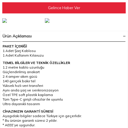
Gelince Haber Ver
Ürün Açıklaması
PAKET İÇERİĞİ
1 Adet Şarj Kablosu
1 Adet Kullanım Kılavuzu
TEMEL BİLGİLER VE TEKNİK ÖZELLİKLER
1.2 metre kablo uzunluğu
Güçlendirilmiş anakart
2.4 amper akım gücü
140 gerçek bakır tel
Yüksek hızlı veri transferi
Aynı anda şarj ve senkronizasyon
Özel TPE soft plastik kaplama
Tüm Type-C girişli cihazlar ile uyumlu
Ultra dayanıklı tasarım
CİHAZINIZIN GARANTİ SÜRESİ
Aşagıdaki bilgiler sadece Türkiye için geçerlidir.
* Bu ürünün garanti süresi 2 yıldır.
* AEEE’ye uygundur.