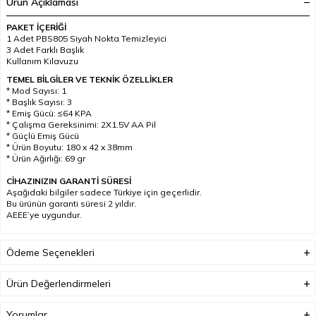
Ürün Açıklaması
PAKET İÇERİĞİ
1 Adet PBS805 Siyah Nokta Temizleyici
3 Adet Farklı Başlık
Kullanım Kılavuzu
TEMEL BİLGİLER VE TEKNİK ÖZELLİKLER
* Mod Sayısı: 1
* Başlık Sayısı: 3
* Emiş Gücü: ≤64 KPA
* Çalışma Gereksinimi: 2X1.5V AA Pil
* Güçlü Emiş Gücü
* Ürün Boyutu: 180 x 42 x 38mm
* Ürün Ağırlığı: 69 gr
CİHAZINIZIN GARANTİ SÜRESİ
Aşağıdaki bilgiler sadece Türkiye için geçerlidir.
Bu ürünün garanti süresi 2 yıldır.
AEEE’ye uygundur.
Ödeme Seçenekleri
Ürün Değerlendirmeleri
Yorumlar