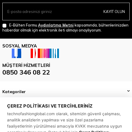
KAYIT OLUN
E-Bülten Formu
Aydınlatma Metni
kapsamında, bültenlerinizden
haberdar olmak için elektronik ileti almayı onaylıyorum.
SOSYAL MEDYA
MÜŞTERI HIZMETLERI
0850 346 08 22
Kategoriler
Önemli Bilgiler
ÇEREZ POLITIKASI VE TERCIHLERINIZ
technofashionglobal.com olarak, sitemizin güvenli çalışması,
Hızlı Erişim
analitik analizlerin yapılması ve size özel pazarlama
MASLAK MAH. BİLİM SK. SUN PLAZA NO: 5 A İÇ KAPI NO: 58
faaliyetlerinin yürütülmesi amacıyla KVKK mevzuatına uygun
SARIYER/ İSTANBUL