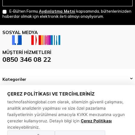
E-Bülten Formu
Aydınlatma Metni
kapsamında, bültenlerinizden
haberdar olmak için elektronik ileti almayı onaylıyorum.
SOSYAL MEDYA
MÜŞTERI HIZMETLERI
0850 346 08 22
Kategoriler
Önemli Bilgiler
ÇEREZ POLITIKASI VE TERCIHLERINIZ
technofashionglobal.com olarak, sitemizin güvenli çalışması,
Hızlı Erişim
analitik analizlerin yapılması ve size özel pazarlama
MASLAK MAH. BİLİM SK. SUN PLAZA NO: 5 A İÇ KAPI NO: 58
faaliyetlerinin yürütülmesi amacıyla KVKK mevzuatına uygun
SARIYER/ İSTANBUL
çerezler kullanıyoruz. Detaylı bilgi için
Çerez Politikası
inceleyebilirsiniz.
0850 346 08 22