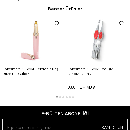
Benzer Ürünler
Polosmart PBS804 Elektronik Kaş
Polosmart PBS807 Led Işıklı
Düzeltme Cihazı
Cımbız- Kırmızı
0,00
TL
KDV
E-BÜLTEN ABONELIĞI
KAYIT OLUN