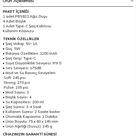
Ürün Açıklaması
PAKET İÇERİĞİ
1 adet PBS821 Ağız Duşu
4 Adet Başlık
1 Adet Type-C Şarj Kablosu
Kullanım Kılavuzu
TEKNİK ÖZELLİKLER
• Şarj Voltajı: 5V⎓1A
• Güç: 5W
• Batarya Özellikleri: 1200 mAh
• Şarj Girişi: Type-C
• Suya Dayanıklılık Seviyesi: IPX 5
• Ses Seviyesi: ≤75dB
• Mod ve Su Basınç Seviyeleri:
Soft: 245 psi
Strong: 270 psi
Pulse: 235 psi
• Mod Sayısı: 3
• Başlık Sayısı: 4
• Su Kapasitesi: 200 ml
• Şarj Süresi: 3-4 Saat
• Kullanım Süresi: 2 Saate kadar
• Otomatik Kapanma: 2 Dakika
• Ürün Boyutu: 75 x 60 x 145 mm
• Ürün Ağırlığı (Susuz): 245 g
CİHAZINIZIN GARANTİ SÜRESİ