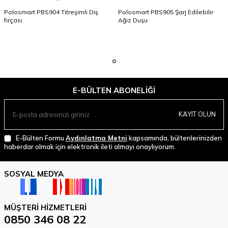
Polosmart PBS904 Titreşimli Diş
Polosmart PBS905 Şarj Edilebilir
fırçası
Ağız Duşu
E-BÜLTEN ABONELIĞI
KAYIT OLUN
E-Bülten Formu
Aydınlatma Metni
kapsamında, bültenlerinizden
haberdar olmak için elektronik ileti almayı onaylıyorum.
SOSYAL MEDYA
MÜŞTERI HIZMETLERI
0850 346 08 22