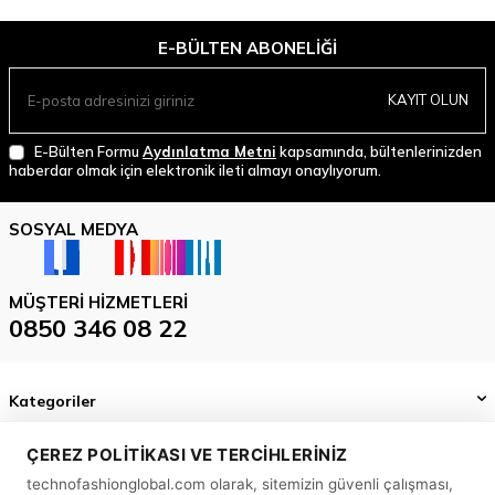
E-BÜLTEN ABONELIĞI
KAYIT OLUN
E-Bülten Formu
Aydınlatma Metni
kapsamında, bültenlerinizden
haberdar olmak için elektronik ileti almayı onaylıyorum.
SOSYAL MEDYA
MÜŞTERI HIZMETLERI
0850 346 08 22
Kategoriler
Önemli Bilgiler
ÇEREZ POLITIKASI VE TERCIHLERINIZ
technofashionglobal.com olarak, sitemizin güvenli çalışması,
Hızlı Erişim