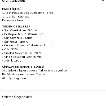
Ürün Açıklaması
PAKET İÇERİĞİ
1 Adet PBS825 Saç Düzleştirici Tarak
1 Adet Şarj Kablosu
Kullanım Kılavuzu
TEKNİK ÖZELLİKLER
• Şarj Gereksinimi: 5V⎓1A
• Pil Kapasitesi: 1500 mAh x 2
• Şarj Süresi: 3,5 Saat
• Şarj Girişi: Type-C
• Kullanım Süresi: 40 dakikaya kadar
• Güç: 35 W
• Sıcaklık Seviyesi: 160-200°C
• Cihaz Boyutları: 195*45 mm
• Ağırlık: 180 g
CİHAZINIZIN GARANTİ SÜRESİ
Aşağıdaki bilgiler sadece Türkiye için geçerlidir.
Bu ürünün garanti süresi 2 yıldır.
AEEE’ye uygundur.
Ödeme Seçenekleri