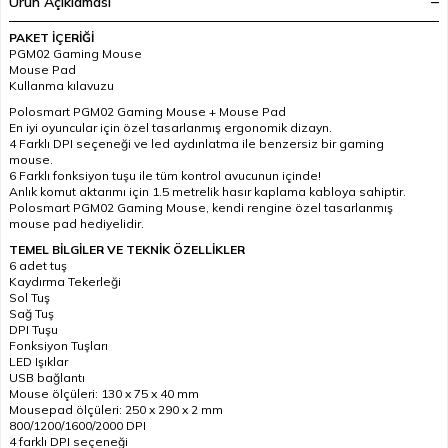
Ürün Açıklaması
PAKET İÇERİĞİ
PGM02 Gaming Mouse
Mouse Pad
Kullanma kılavuzu
Polosmart PGM02 Gaming Mouse + Mouse Pad
En iyi oyuncular için özel tasarlanmış ergonomik dizayn.
4 Farklı DPI seçeneği ve led aydınlatma ile benzersiz bir gaming
mouse.
6 Farklı fonksiyon tuşu ile tüm kontrol avucunun içinde!
Anlık komut aktarımı için 1.5 metrelik hasır kaplama kabloya sahiptir.
Polosmart PGM02 Gaming Mouse, kendi rengine özel tasarlanmış
mouse pad hediyelidir.
TEMEL BİLGİLER VE TEKNİK ÖZELLİKLER
6 adet tuş
Kaydırma Tekerleği
Sol Tuş
Sağ Tuş
DPI Tuşu
Fonksiyon Tuşları
LED Işıklar
USB bağlantı
Mouse ölçüleri: 130 x 75 x 40 mm
Mousepad ölçüleri: 250 x 290 x 2 mm
800/1200/1600/2000 DPI
4 farklı DPI seçeneği