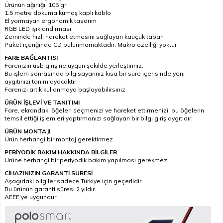
Ürünün ağırlığı: 105 gr
1.5 metre dokuma kumaş kaplı kablo
El yormayan ergonomik tasarım
RGB LED ışıklandırması
Zeminde hızlı hareket etmesini sağlayan kauçuk taban
Paket içeriğinde CD bulunmamaktadır. Makro özelliği yoktur
FARE BAĞLANTISI
Farenizin usb girişine uygun şekilde yerleştiriniz.
Bu işlem sonrasında bilgisayarınız kısa bir süre içerisinde yeni
aygıtınızı tanımlayacaktır.
Farenizi artık kullanmaya başlayabilirsiniz
ÜRÜN İŞLEVİ VE TANITIMI
Fare, ekrandaki öğeleri seçmenizi ve hareket ettirmenizi, bu öğelerin
temsil ettiği işlemleri yaptırmanızı sağlayan bir bilgi giriş aygıtıdır.
ÜRÜN MONTAJI
Ürün herhangi bir montaj gerektirmez
PERİYODİK BAKIM HAKKINDA BİLGİLER
Ürüne herhangi bir periyodik bakım yapılması gerekmez.
CİHAZINIZIN GARANTİ SÜRESİ
Aşagıdaki bilgiler sadece Türkiye için geçerlidir.
Bu ürünün garanti süresi 2 yıldır.
AEEE’ye uygundur.