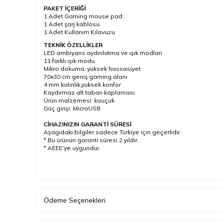
PAKET İÇERİĞİ
1 Adet Gaming mouse pad
1 Adet şarj kablosu
1 Adet Kullanım Kılavuzu
TEKNİK ÖZELLİKLER
LED ambiyans aydınlatma ve ışık modları
11 farklı ışık modu
Mikro dokuma, yüksek hassasiyet
70x30 cm geniş gaming alanı
4 mm kalınlık,yüksek konfor
Kaydırmaz alt taban kaplaması
Ürün malzemesi: kauçuk
Güç girişi: MicroUSB
CİHAZINIZIN GARANTİ SÜRESİ
Aşagıdaki bilgiler sadece Türkiye için geçerlidir.
* Bu ürünün garanti süresi 2 yıldır.
* AEEE’ye uygundur.
Ödeme Seçenekleri