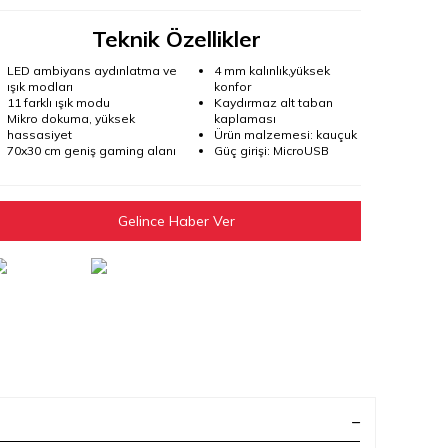
Teknik Özellikler
LED ambiyans aydınlatma ve
4 mm kalınlık,yüksek
ışık modları
konfor
11 farklı ışık modu
Kaydırmaz alt taban
Mikro dokuma, yüksek
kaplaması
hassasiyet
Ürün malzemesi: kauçuk
70x30 cm geniş gaming alanı
Güç girişi: MicroUSB
Gelince Haber Ver