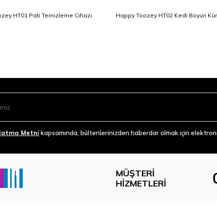
zey HT01 Pati Temizleme Cihazı
Happy Toozey HT02 Kedi Boyun Kü
latma Metni
kapsamında, bültenlerinizden haberdar olmak için elektronik
MÜŞTERI
HIZMETLERI