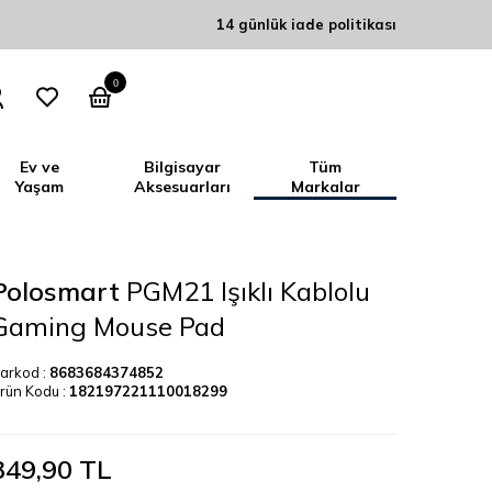
14 günlük iade politikası
0
Ev ve
Bilgisayar
Tüm
Yaşam
Aksesuarları
Markalar
Polosmart
PGM21 Işıklı Kablolu
Gaming Mouse Pad
arkod :
8683684374852
rün Kodu :
182197221110018299
349,90
TL