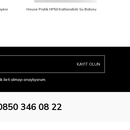
nyesi
House Pratik HP50 Katlanabilir Su Bidonu
HP66 LCD
KAYIT OLUN
 ileti almayı onaylıyorum.
0850 346 08 22