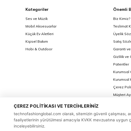
Kategoriler
Önemli B
Ses ve Müzik
Biz Kimiz?
Mobil Aksesuarlar
Teslimat K
Küçük Ev Aletleri
Üyelik Sö
Kişisel Bakım
Satış Söz
Hobi & Outdoor
Garanti ve
Gizlilik ve
Patentler
Kurumsal 
Kurumsal K
Çerez Poli
Müşteri A
İletişim F
ÇEREZ POLITIKASI VE TERCIHLERINIZ
Kamera Ge
technofashionglobal.com olarak, sitemizin güvenli çalışması, an
faaliyetlerinin yürütülmesi amacıyla KVKK mevzuatına uygun çer
inceleyebilirsiniz.