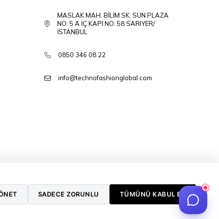
MASLAK MAH. BİLİM SK. SUN PLAZA
NO: 5 A İÇ KAPI NO: 58 SARIYER/
İSTANBUL
0850 346 08 22
info@technofashionglobal.com
YÖNET
SADECE ZORUNLU
TÜMÜNÜ KABUL ET