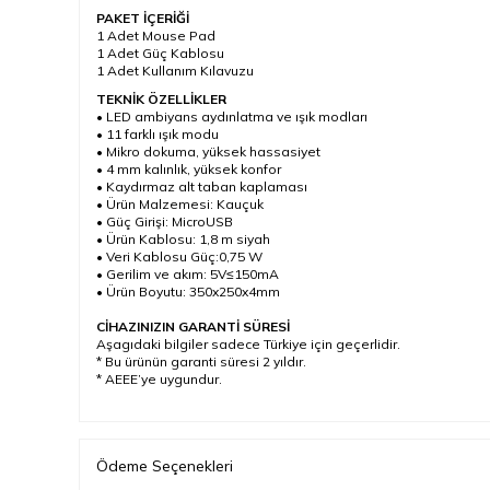
PAKET İÇERİĞİ
1 Adet Mouse Pad
1 Adet Güç Kablosu
1 Adet Kullanım Kılavuzu
TEKNİK ÖZELLİKLER
• LED ambiyans aydınlatma ve ışık modları
• 11 farklı ışık modu
• Mikro dokuma, yüksek hassasiyet
• 4 mm kalınlık, yüksek konfor
• Kaydırmaz alt taban kaplaması
• Ürün Malzemesi: Kauçuk
• Güç Girişi: MicroUSB
• Ürün Kablosu: 1,8 m siyah
• Veri Kablosu Güç:0,75 W
• Gerilim ve akım: 5V≤150mA
• Ürün Boyutu: 350x250x4mm
CİHAZINIZIN GARANTİ SÜRESİ
Aşagıdaki bilgiler sadece Türkiye için geçerlidir.
* Bu ürünün garanti süresi 2 yıldır.
* AEEE’ye uygundur.
Ödeme Seçenekleri