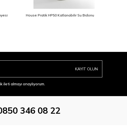
nyesi
House Pratik HP50 Katlanabilir Su Bidonu
HP66 LCD
KAYIT OLUN
 ileti almayı onaylıyorum.
0850 346 08 22