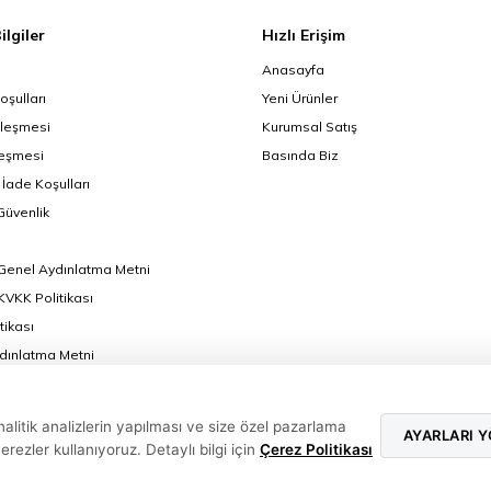
ilgiler
Hızlı Erişim
Anasayfa
oşulları
Yeni Ürünler
zleşmesi
Kurumsal Satış
leşmesi
Basında Biz
 İade Koşulları
 Güvenlik
Genel Aydınlatma Metni
VKK Politikası
tikası
ydınlatma Metni
ormu Aydınlatma Metni
nel Aydınlatma Metni
alitik analizlerin yapılması ve size özel pazarlama
AYARLARI 
ezler kullanıyoruz. Detaylı bilgi için
Çerez Politikası
T
-Soft
E-Ticaret
Sistemleriyle Hazırlanmıştır.