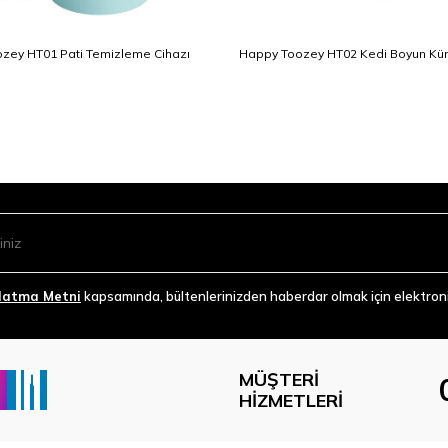
zey HT01 Pati Temizleme Cihazı
Happy Toozey HT02 Kedi Boyun Kü
latma Metni
kapsamında, bültenlerinizden haberdar olmak için elektronik
MÜŞTERI
HIZMETLERI