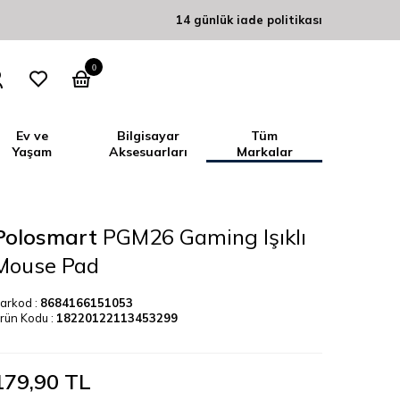
14 günlük iade politikası
0
Ev ve
Bilgisayar
Tüm
Yaşam
Aksesuarları
Markalar
Polosmart
PGM26 Gaming Işıklı
Mouse Pad
arkod :
8684166151053
rün Kodu :
18220122113453299
179,90
TL