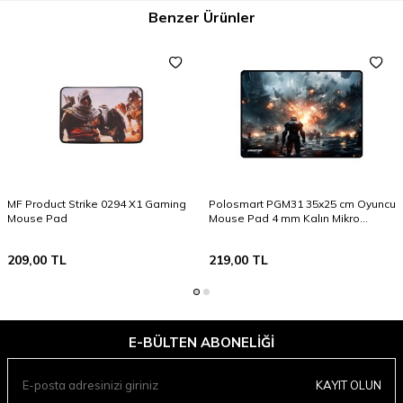
Benzer Ürünler
MF Product Strike 0294 X1 Gaming
Polosmart PGM31 35x25 cm Oyuncu
Mouse Pad
Mouse Pad 4 mm Kalın Mikro
Dokuma Kaydırmaz Kauçuk Taban
209,00
TL
219,00
TL
E-BÜLTEN ABONELIĞI
KAYIT OLUN