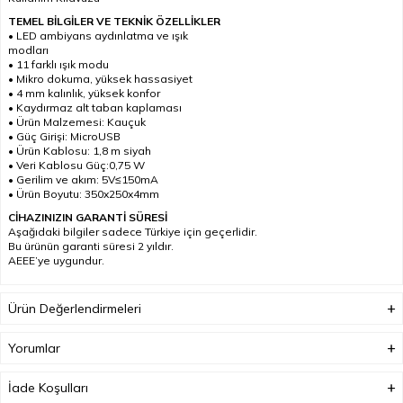
TEMEL BİLGİLER VE TEKNİK ÖZELLİKLER
• LED ambiyans aydınlatma ve ışık
modları
• 11 farklı ışık modu
• Mikro dokuma, yüksek hassasiyet
• 4 mm kalınlık, yüksek konfor
• Kaydırmaz alt taban kaplaması
• Ürün Malzemesi: Kauçuk
• Güç Girişi: MicroUSB
• Ürün Kablosu: 1,8 m siyah
• Veri Kablosu Güç:0,75 W
• Gerilim ve akım: 5V≤150mA
• Ürün Boyutu: 350x250x4mm
CİHAZINIZIN GARANTİ SÜRESİ
Aşağıdaki bilgiler sadece Türkiye için geçerlidir.
Bu ürünün garanti süresi 2 yıldır.
AEEE’ye uygundur.
Ürün Değerlendirmeleri
Yorumlar
İade Koşulları