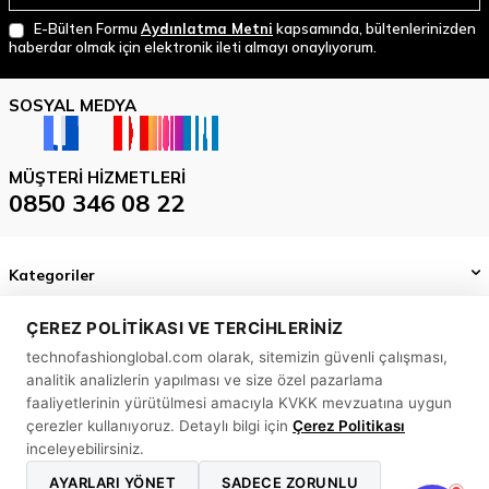
E-Bülten Formu
Aydınlatma Metni
kapsamında, bültenlerinizden
haberdar olmak için elektronik ileti almayı onaylıyorum.
SOSYAL MEDYA
MÜŞTERI HIZMETLERI
0850 346 08 22
Kategoriler
Önemli Bilgiler
ÇEREZ POLITIKASI VE TERCIHLERINIZ
technofashionglobal.com olarak, sitemizin güvenli çalışması,
Hızlı Erişim
analitik analizlerin yapılması ve size özel pazarlama
MASLAK MAH. BİLİM SK. SUN PLAZA NO: 5 A İÇ KAPI NO: 58
faaliyetlerinin yürütülmesi amacıyla KVKK mevzuatına uygun
SARIYER/ İSTANBUL
çerezler kullanıyoruz. Detaylı bilgi için
Çerez Politikası
inceleyebilirsiniz.
0850 346 08 22
AYARLARI YÖNET
SADECE ZORUNLU