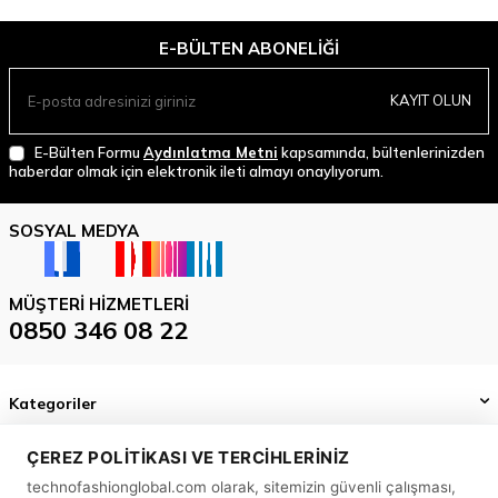
E-BÜLTEN ABONELIĞI
KAYIT OLUN
E-Bülten Formu
Aydınlatma Metni
kapsamında, bültenlerinizden
haberdar olmak için elektronik ileti almayı onaylıyorum.
SOSYAL MEDYA
MÜŞTERI HIZMETLERI
0850 346 08 22
Kategoriler
Önemli Bilgiler
ÇEREZ POLITIKASI VE TERCIHLERINIZ
technofashionglobal.com olarak, sitemizin güvenli çalışması,
Hızlı Erişim