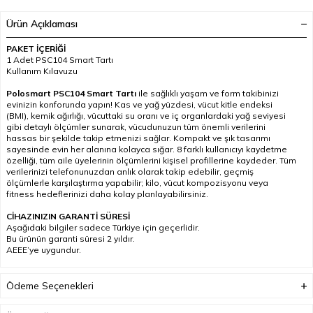
Ürün Açıklaması
PAKET İÇERİĞİ
1 Adet PSC104 Smart Tartı
Kullanım Kılavuzu
Polosmart PSC104 Smart Tartı
ile sağlıklı yaşam ve form takibinizi
evinizin konforunda yapın! Kas ve yağ yüzdesi, vücut kitle endeksi
(BMI), kemik ağırlığı, vücuttaki su oranı ve iç organlardaki yağ seviyesi
gibi detaylı ölçümler sunarak, vücudunuzun tüm önemli verilerini
hassas bir şekilde takip etmenizi sağlar. Kompakt ve şık tasarımı
sayesinde evin her alanına kolayca sığar. 8 farklı kullanıcıyı kaydetme
özelliği, tüm aile üyelerinin ölçümlerini kişisel profillerine kaydeder. Tüm
verilerinizi telefonunuzdan anlık olarak takip edebilir, geçmiş
ölçümlerle karşılaştırma yapabilir; kilo, vücut kompozisyonu veya
fitness hedeflerinizi daha kolay planlayabilirsiniz.
CİHAZINIZIN GARANTİ SÜRESİ
Aşağıdaki bilgiler sadece Türkiye için geçerlidir.
Bu ürünün garanti süresi 2 yıldır.
AEEE’ye uygundur.
Ödeme Seçenekleri