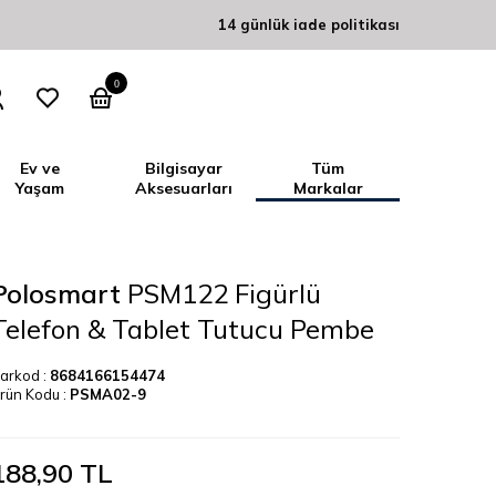
14 günlük iade politikası
0
Ev ve
Bilgisayar
Tüm
Yaşam
Aksesuarları
Markalar
Polosmart
PSM122 Figürlü
Telefon & Tablet Tutucu Pembe
arkod :
8684166154474
rün Kodu :
PSMA02-9
188,90
TL