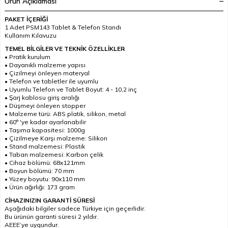
Ürün Açıklaması
PAKET İÇERİĞİ
1 Adet PSM143 Tablet & Telefon Standı
Kullanım Kılavuzu
TEMEL BİLGİLER VE TEKNİK ÖZELLİKLER
• Pratik kurulum
• Dayanıklı malzeme yapısı
• Çizilmeyi önleyen materyal
• Telefon ve tabletler ile uyumlu
• Uyumlu Telefon ve Tablet Boyut: 4 - 10,2 inç
• Şarj kablosu giriş aralığı
• Düşmeyi önleyen stopper
• Malzeme türü: ABS platik, silikon, metal
• 60° 'ye kadar ayarlanabilir
• Taşıma kapasitesi: 1000g
• Çizilmeye Karşı malzeme: Silikon
• Stand malzemesi: Plastik
• Taban malzemesi: Karbon çelik
• Cihaz bölümü: 68x121mm
• Boyun bölümü: 70 mm
• Yüzey boyutu: 90x110 mm
• Ürün ağırlığı: 173 gram
CİHAZINIZIN GARANTİ SÜRESİ
Aşağıdaki bilgiler sadece Türkiye için geçerlidir.
Bu ürünün garanti süresi 2 yıldır.
AEEE’ye uygundur.