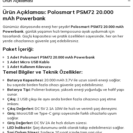
Ürün Açıklaması
Ürün Açıklaması: Polosmart PSM72 20.000
mAh Powerbank
Günümüz dünyasında enerji her şeydir!
Polosmart PSM72 20.000 mAh
Powerbank
, günlük yaşamın hızlı temposuna ayak uydurmak için
tasarlandı. Güçlü kapasitesi ve pratik özellikleri sayesinde, her an her
yerde cihazlarınızı güvenle şarj edebilirsiniz.
Paket İçeriği:
1 Adet Polosmart PSM72 20.000 mAh Powerbank
1 Adet Micro USB Kablo
1 Adet Kullanım Kılavuzu
Temel Bilgiler ve Teknik Özellikler:
Batarya Kapasitesi:
20.000 mAh 3,7V ile uzun süreli enerji sağlar;
bu sayede birden fazla cihazı güvenle şarj edebilirsiniz.
Batarya Tipi:
Polimer batarya, yüksek enerji yoğunluğu ve hafif yapı
sunar.
Çıkış:
2 USB çıkışı ile aynı anda birden fazla cihazınızı şarj etme
imkanı.
Çıkış Değerleri:
DC 5V 2.1A 10W ile hızlı ve verimli şarj deneyimi.
Giriş:
MicroUSB ve Type-C girişi sayesinde farklı cihazlarla uyum
sağlar.
Giriş Değerleri:
DC 5V 2A ile hızlı dolum süresi.
LED İndikatör:
Şarj durumunu anlık olarak takip edebilmenizi sağlar.
Şarj Dolum Süresi:
Sadece 10 saat içinde tam şarj olur.