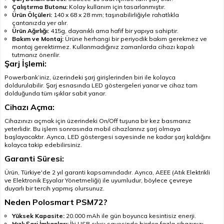
Çalıştırma Butonu:
Kolay kullanım için tasarlanmıştır.
Ürün Ölçüleri:
140 x 68 x 28 mm; taşınabilirliğiyle rahatlıkla
çantanızda yer alır.
Ürün Ağırlığı:
415g, dayanıklı ama hafif bir yapıya sahiptir.
Bakım ve Montaj:
Ürüne herhangi bir periyodik bakım gerekmez ve
montaj gerektirmez. Kullanmadığınız zamanlarda cihazı kapalı
tutmanız önerilir.
Şarj İşlemi:
Powerbank’iniz, üzerindeki şarj girişlerinden biri ile kolayca
doldurulabilir. Şarj esnasında LED göstergeleri yanar ve cihaz tam
dolduğunda tüm ışıklar sabit yanar.
Cihazı Açma:
Cihazınızı açmak için üzerindeki On/Off tuşuna bir kez basmanız
yeterlidir. Bu işlem sonrasında mobil cihazlarınız şarj olmaya
başlayacaktır. Ayrıca, LED göstergesi sayesinde ne kadar şarj kaldığını
kolayca takip edebilirsiniz.
Garanti Süresi:
Ürün, Türkiye'de 2 yıl garanti kapsamındadır. Ayrıca, AEEE (Atık Elektrikli
ve Elektronik Eşyalar Yönetmeliği) ile uyumludur, böylece çevreye
duyarlı bir tercih yapmış olursunuz.
Neden Polosmart PSM72?
Yüksek Kapasite:
20.000 mAh ile gün boyunca kesintisiz enerji.
Hızlı Şarj İmkanları:
İki USB çıkışı sayesinde birden fazla cihazınızı