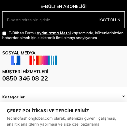
E-BÜLTEN ABONELIĞI
KAYIT OLUN
E-Bülten Formu
Aydınlatma Metni
kapsamında, bültenlerinizden
haberdar olmak için elektronik ileti almayı onaylıyorum.
SOSYAL MEDYA
MÜŞTERI HIZMETLERI
0850 346 08 22
Kategoriler
Önemli Bilgiler
ÇEREZ POLITIKASI VE TERCIHLERINIZ
technofashionglobal.com olarak, sitemizin güvenli çalışması,
Hızlı Erişim
analitik analizlerin yapılması ve size özel pazarlama