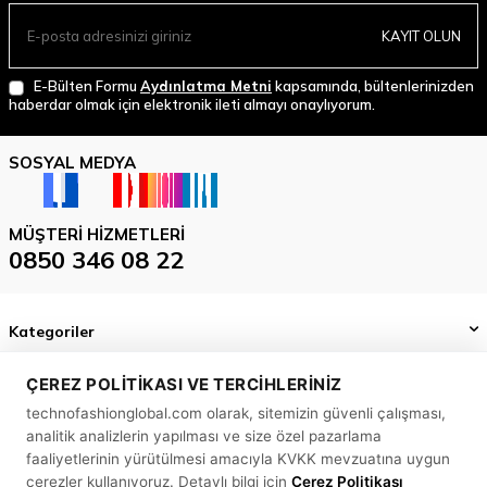
KAYIT OLUN
E-Bülten Formu
Aydınlatma Metni
kapsamında, bültenlerinizden
haberdar olmak için elektronik ileti almayı onaylıyorum.
SOSYAL MEDYA
MÜŞTERI HIZMETLERI
0850 346 08 22
Kategoriler
Önemli Bilgiler
ÇEREZ POLITIKASI VE TERCIHLERINIZ
technofashionglobal.com olarak, sitemizin güvenli çalışması,
Hızlı Erişim
analitik analizlerin yapılması ve size özel pazarlama
MASLAK MAH. BİLİM SK. SUN PLAZA NO: 5 A İÇ KAPI NO: 58
faaliyetlerinin yürütülmesi amacıyla KVKK mevzuatına uygun
SARIYER/ İSTANBUL
çerezler kullanıyoruz. Detaylı bilgi için
Çerez Politikası