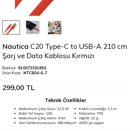
Nautica
C20 Type-C to USB-A 210 cm
Şarj ve Data Kablosu Kırmızı
Barkod :
810073301856
Ürün Kodu :
NTCB04-6-7
299,00
TL
Teknik Özellikler
Maksimum Çıkış Gücü: 22,5 W
Kablo Uzunluğu: 2.1 m
Bakır Tel Sayısı: 190
Malzeme: TPE
Maksimum Çıkış Akımı: 4.5A
Ağırlık: 22 g
Veri Senkronizasyonu: 480 Mbps
AEEE’ye uygun