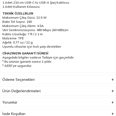
1 Adet 210 cm USB-C to USB-A Şarj Kablosu
1 Adet Kullanım Kılavuzu
TEKNİK ÖZELLİKLER
Maksimum Çıkış Gücü: 22,5 W
Bakır Tel Sayısı: 190
Maksimum Çıkış Akımı: 4.5A
Veri Senkronizasyonu: 480 Mbps (60 MB/s)m
Kablo Uzunluğu: 7 ft / 2.1 m
Malzeme: TPE
Ağırlık: 0.77 oz / 22 g
Uyumlu cihazlar için hızlı şarjı destekler
CİHAZINIZIN GARANTİ SÜRESİ
Aşagıdaki bilgiler sadece Türkiye için geçerlidir.
* Bu ürünün garanti süresi 2 yıldır.
* AEEE’ye uygundur.
Ödeme Seçenekleri
Ürün Değerlendirmeleri
Yorumlar
İade Koşulları