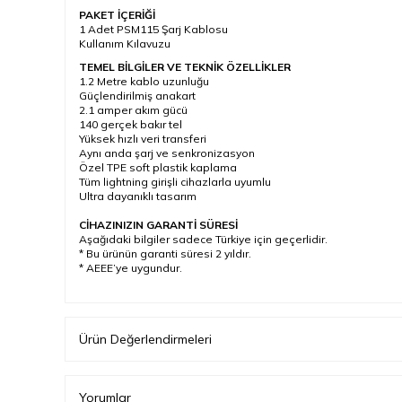
PAKET İÇERİĞİ
1 Adet PSM115 Şarj Kablosu
Kullanım Kılavuzu
TEMEL BİLGİLER VE TEKNİK ÖZELLİKLER
1.2 Metre kablo uzunluğu
Güçlendirilmiş anakart
2.1 amper akım gücü
140 gerçek bakır tel
Yüksek hızlı veri transferi
Aynı anda şarj ve senkronizasyon
Özel TPE soft plastik kaplama
Tüm lightning girişli cihazlarla uyumlu
Ultra dayanıklı tasarım
CİHAZINIZIN GARANTİ SÜRESİ
Aşağıdaki bilgiler sadece Türkiye için geçerlidir.
* Bu ürünün garanti süresi 2 yıldır.
* AEEE’ye uygundur.
Ürün Değerlendirmeleri
Yorumlar