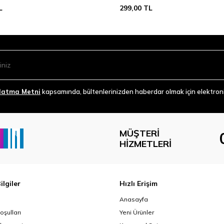
L
299,00
TL
latma Metni
kapsamında, bültenlerinizden haberdar olmak için elektronik
MÜŞTERI
HIZMETLERI
ilgiler
Hızlı Erişim
Anasayfa
oşulları
Yeni Ürünler