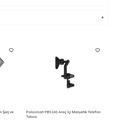
 Şarj ve
Polosmart PBS141 Araç İçi Manyetik Telefon
Polosmart
Tutucu
Kablosu 2