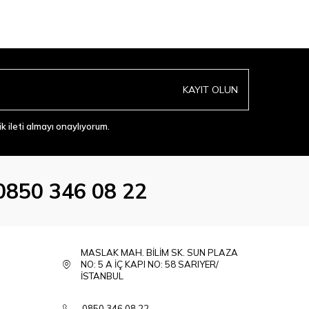
179,00
T
KAYIT OLUN
 ileti almayı onaylıyorum.
0850 346 08 22
MASLAK MAH. BİLİM SK. SUN PLAZA
NO: 5 A İÇ KAPI NO: 58 SARIYER/
İSTANBUL
0850 346 08 22