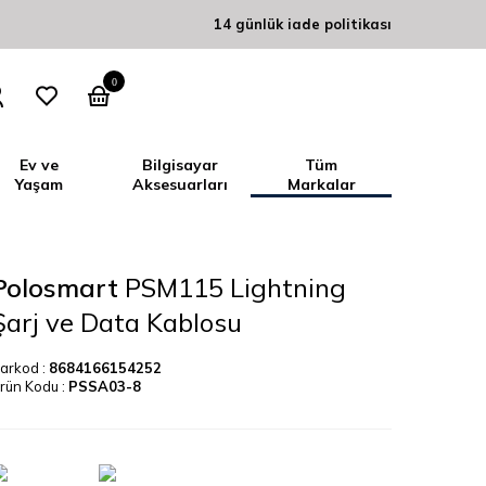
14 günlük iade politikası
0
Ev ve
Bilgisayar
Tüm
Yaşam
Aksesuarları
Markalar
Polosmart
PSM115 Lightning
Şarj ve Data Kablosu
arkod :
8684166154252
rün Kodu :
PSSA03-8