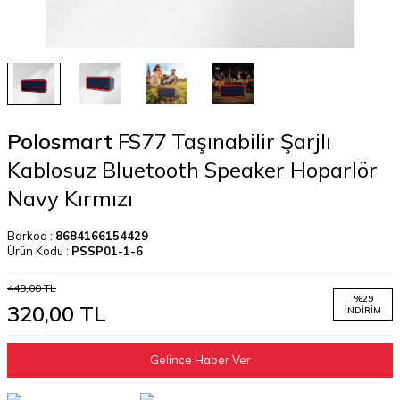
Polosmart
FS77 Taşınabilir Şarjlı
Kablosuz Bluetooth Speaker Hoparlör
Navy Kırmızı
Barkod :
8684166154429
Ürün Kodu :
PSSP01-1-6
449,00
TL
%
29
320,00
TL
İNDIRIM
Gelince Haber Ver