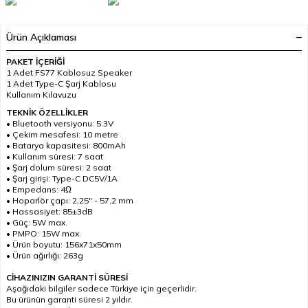
Ürün Açıklaması
PAKET İÇERİĞİ
1 Adet FS77 Kablosuz Speaker
1 Adet Type-C Şarj Kablosu
Kullanım Kılavuzu
TEKNİK ÖZELLİKLER
• Bluetooth versiyonu: 5.3V
• Çekim mesafesi: 10 metre
• Batarya kapasitesi: 800mAh
• Kullanım süresi: 7 saat
• Şarj dolum süresi: 2 saat
• Şarj girişi: Type-C DC5V/1A
• Empedans: 4Ω
• Hoparlör çapı: 2,25" - 57,2 mm
• Hassasiyet: 85±3dB
• Güç: 5W max.
• PMPO: 15W max.
• Ürün boyutu: 156x71x50mm
• Ürün ağırlığı: 263g
CİHAZINIZIN GARANTİ SÜRESİ
Aşağıdaki bilgiler sadece Türkiye için geçerlidir.
Bu ürünün garanti süresi 2 yıldır.