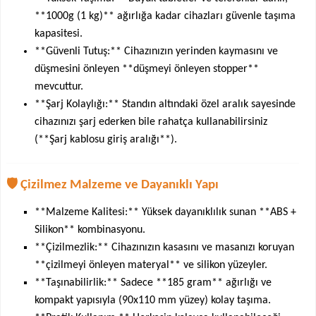
**1000g (1 kg)** ağırlığa kadar cihazları güvenle taşıma
kapasitesi.
**Güvenli Tutuş:** Cihazınızın yerinden kaymasını ve
düşmesini önleyen **düşmeyi önleyen stopper**
mevcuttur.
**Şarj Kolaylığı:** Standın altındaki özel aralık sayesinde
cihazınızı şarj ederken bile rahatça kullanabilirsiniz
(**Şarj kablosu giriş aralığı**).
🛡️ Çizilmez Malzeme ve Dayanıklı Yapı
**Malzeme Kalitesi:** Yüksek dayanıklılık sunan **ABS +
Silikon** kombinasyonu.
**Çizilmezlik:** Cihazınızın kasasını ve masanızı koruyan
**çizilmeyi önleyen materyal** ve silikon yüzeyler.
**Taşınabilirlik:** Sadece **185 gram** ağırlığı ve
kompakt yapısıyla (90x110 mm yüzey) kolay taşıma.