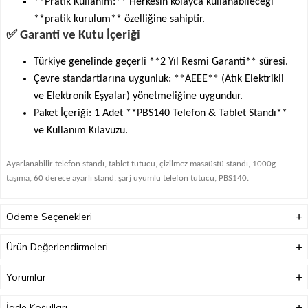
**Pratik Kullanım:** Herkesin kolayca kullanabileceği
**pratik kurulum** özelliğine sahiptir.
✅ Garanti ve Kutu İçeriği
Türkiye genelinde geçerli **2 Yıl Resmi Garanti** süresi.
Çevre standartlarına uygunluk: **AEEE** (Atık Elektrikli
ve Elektronik Eşyalar) yönetmeliğine uygundur.
Paket İçeriği: 1 Adet **PBS140 Telefon & Tablet Standı**
ve Kullanım Kılavuzu.
Ayarlanabilir telefon standı, tablet tutucu, çizilmez masaüstü standı, 1000g
taşıma, 60 derece ayarlı stand, şarj uyumlu telefon tutucu, PBS140.
Ödeme Seçenekleri
Ürün Değerlendirmeleri
Yorumlar
İade Koşulları