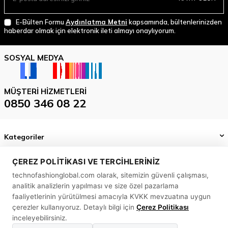
E-Bülten Formu
Aydınlatma Metni
kapsamında, bültenlerinizden
haberdar olmak için elektronik ileti almayı onaylıyorum.
SOSYAL MEDYA
MÜŞTERI HIZMETLERI
0850 346 08 22
Kategoriler
Önemli Bilgiler
ÇEREZ POLITIKASI VE TERCIHLERINIZ
technofashionglobal.com olarak, sitemizin güvenli çalışması,
Hızlı Erişim
analitik analizlerin yapılması ve size özel pazarlama
MASLAK MAH. BİLİM SK. SUN PLAZA NO: 5 A İÇ KAPI NO: 58
faaliyetlerinin yürütülmesi amacıyla KVKK mevzuatına uygun
SARIYER/ İSTANBUL
çerezler kullanıyoruz. Detaylı bilgi için
Çerez Politikası
inceleyebilirsiniz.
0850 346 08 22