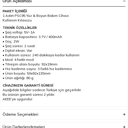
Ürün Açıklaması
PAKET İÇERİĞİ
1 Adet PSC95 Yüz & Boyun Bakım Cihazı
Kullanım Kılavuzu
TEKNİK ÖZELLİKLER
• Şarj voltajı: 5V⎓1A
• Batarya kapasitesi: 3.7V / 400mAh
• Güç: 2W
• Şarj süresi: 2 saat
• Dijital ekran: Var
• Kullanım süresi: 240 dakikaya kadar kullanım
• Mod: 4 farklı mod
• Titreşim alanı boyutu: 92x19mm
• Hız kademe sayısı: 3 farklı hız kademesi
• Ürün boyutu: 50x92x135mm
• Ürün ağırlığı: 80 g
CİHAZINIZIN GARANTİ SÜRESİ
Aşağıdaki bilgiler sadece Türkiye için geçerlidir.
Bu ürünün garanti süresi 2 yıldır.
AEEE’ye uygundur.
Ödeme Seçenekleri
Ürün Değerlendirmeleri