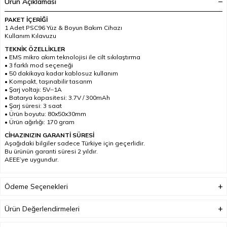
Ürün Açıklaması
PAKET İÇERİĞİ
1 Adet PSC96 Yüz & Boyun Bakım Cihazı
Kullanım Kılavuzu
TEKNİK ÖZELLİKLER
• EMS mikro akım teknolojisi ile cilt sıkılaştırma
• 3 farklı mod seçeneği
• 50 dakikaya kadar kablosuz kullanım
• Kompakt, taşınabilir tasarım
• Şarj voltajı: 5V⎓1A
• Batarya kapasitesi: 3.7V / 300mAh
• Şarj süresi: 3 saat
• Ürün boyutu: 80x50x30mm
• Ürün ağırlığı: 170 gram
CİHAZINIZIN GARANTİ SÜRESİ
Aşağıdaki bilgiler sadece Türkiye için geçerlidir.
Bu ürünün garanti süresi 2 yıldır.
AEEE’ye uygundur.
Ödeme Seçenekleri
Ürün Değerlendirmeleri