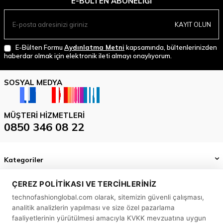
E-BÜLTEN ABONELIĞI
KAYIT OLUN
E-Bülten Formu
Aydınlatma Metni
kapsamında, bültenlerinizden
haberdar olmak için elektronik ileti almayı onaylıyorum.
SOSYAL MEDYA
MÜŞTERI HIZMETLERI
0850 346 08 22
Kategoriler
Önemli Bilgiler
ÇEREZ POLITIKASI VE TERCIHLERINIZ
technofashionglobal.com olarak, sitemizin güvenli çalışması,
Hızlı Erişim
analitik analizlerin yapılması ve size özel pazarlama
MASLAK MAH. BİLİM SK. SUN PLAZA NO: 5 A İÇ KAPI NO: 58
faaliyetlerinin yürütülmesi amacıyla KVKK mevzuatına uygun