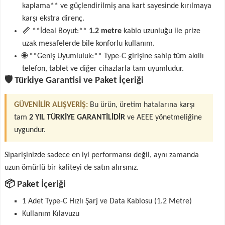
kaplama** ve güçlendirilmiş ana kart sayesinde kırılmaya
karşı ekstra direnç.
📏 **İdeal Boyut:**
1.2 metre
kablo uzunluğu ile prize
uzak mesafelerde bile konforlu kullanım.
🌐 **Geniş Uyumluluk:** Type-C girişine sahip tüm akıllı
telefon, tablet ve diğer cihazlarla tam uyumludur.
🛡️ Türkiye Garantisi ve Paket İçeriği
GÜVENİLİR ALIŞVERİŞ:
Bu ürün, üretim hatalarına karşı
tam
2 YIL TÜRKİYE GARANTİLİDİR
ve AEEE yönetmeliğine
uygundur.
Siparişinizde sadece en iyi performansı değil, aynı zamanda
uzun ömürlü bir kaliteyi de satın alırsınız.
📦 Paket İçeriği
1 Adet Type-C Hızlı Şarj ve Data Kablosu (1.2 Metre)
Kullanım Kılavuzu