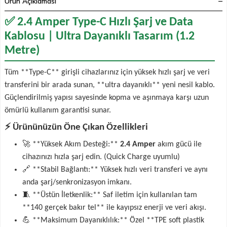
Ürün Açıklaması
✅ 2.4 Amper Type-C Hızlı Şarj ve Data
Kablosu | Ultra Dayanıklı Tasarım (1.2
Metre)
Tüm **Type-C** girişli cihazlarınız için yüksek hızlı şarj ve veri
transferini bir arada sunan, **ultra dayanıklı** yeni nesil kablo.
Güçlendirilmiş yapısı sayesinde kopma ve aşınmaya karşı uzun
ömürlü kullanım garantisi sunar.
⚡ Ürününüzün Öne Çıkan Özellikleri
🚀 **Yüksek Akım Desteği:**
2.4 Amper
akım gücü ile
cihazınızı hızla şarj edin. (Quick Charge uyumlu)
🔗 **Stabil Bağlantı:** Yüksek hızlı veri transferi ve aynı
anda şarj/senkronizasyon imkanı.
🧵 **Üstün İletkenlik:** Saf iletim için kullanılan tam
**140 gerçek bakır tel** ile kayıpsız enerji ve veri akışı.
💪 **Maksimum Dayanıklılık:** Özel **TPE soft plastik