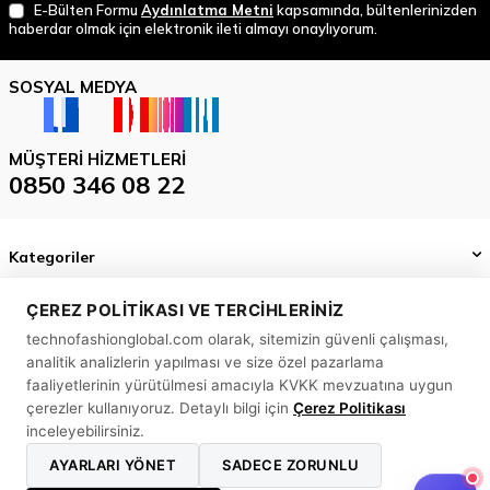
E-Bülten Formu
Aydınlatma Metni
kapsamında, bültenlerinizden
haberdar olmak için elektronik ileti almayı onaylıyorum.
SOSYAL MEDYA
MÜŞTERI HIZMETLERI
0850 346 08 22
Kategoriler
Önemli Bilgiler
ÇEREZ POLITIKASI VE TERCIHLERINIZ
technofashionglobal.com olarak, sitemizin güvenli çalışması,
Hızlı Erişim
analitik analizlerin yapılması ve size özel pazarlama
MASLAK MAH. BİLİM SK. SUN PLAZA NO: 5 A İÇ KAPI NO: 58
faaliyetlerinin yürütülmesi amacıyla KVKK mevzuatına uygun
SARIYER/ İSTANBUL
çerezler kullanıyoruz. Detaylı bilgi için
Çerez Politikası
inceleyebilirsiniz.
0850 346 08 22
AYARLARI YÖNET
SADECE ZORUNLU
info@technofashionglobal.com