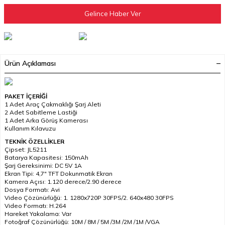
Gelince Haber Ver
Ürün Açıklaması
PAKET İÇERİĞİ
1 Adet Araç Çakmaklığı Şarj Aleti
2 Adet Sabitleme Lastiği
1 Adet Arka Görüş Kamerası
Kullanım Kılavuzu
TEKNİK ÖZELLİKLER
Çipset: JL5211
Batarya Kapasitesi: 150mAh
Şarj Gereksinimi: DC 5V 1A
Ekran Tipi: 4,7" TFT Dokunmatik Ekran
Kamera Açısı: 1.120 derece/2.90 derece
Dosya Formatı: Avi
Video Çözünürlüğü: 1. 1280x720P 30FPS/2. 640x480 30FPS
Video Formatı: H.264
Hareket Yakalama: Var
Fotoğraf Çözünürlüğü: 10M / 8M / 5M /3M /2M /1M /VGA