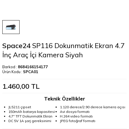
Space24
SP116 Dokunmatik Ekran 4.7
İnç Araç İçi Kamera Siyah
Barkod :
8684166154177
Ürün Kodu :
SPCA01
1.460,00
TL
Teknik Özellikler
JL5211 çipset
1.120 derece/2.90 derece kamera açısı
150mAh batarya kapasitesi
Avi dosya formatı
4,7" TFT Dokunmatik Ekran
H.264 video formatı
DC 5V 1A şarj gereksinimi
JPEG fotoğraf formatı