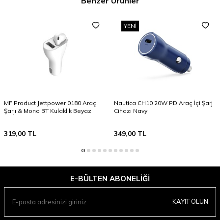
Benzer Ürünler
YENI
MF Product Jettpower 0180 Araç
Nautica CH10 20W PD Araç İçi Şarj
Şarjı & Mono BT Kulaklık Beyaz
Cihazı Navy
319,00
TL
349,00
TL
E-BÜLTEN ABONELIĞI
KAYIT OLUN