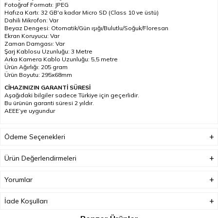
Fotoğraf Formatı: JPEG
Hafıza Kartı: 32 GB'a kadar Micro SD (Class 10 ve üstü)
Dahili Mikrofon: Var
Beyaz Dengesi: Otomatik/Gün ışığı/Bulutlu/Soğuk/Floresan
Ekran Koruyucu: Var
Zaman Damgası: Var
Şarj Kablosu Uzunluğu: 3 Metre
Arka Kamera Kablo Uzunluğu: 5,5 metre
Ürün Ağırlığı: 205 gram
Ürün Boyutu: 295x68mm
CİHAZINIZIN GARANTİ SÜRESİ
Aşağıdaki bilgiler sadece Türkiye için geçerlidir.
Bu ürünün garanti süresi 2 yıldır.
AEEE’ye uygundur
Ödeme Seçenekleri
Ürün Değerlendirmeleri
Yorumlar
İade Koşulları